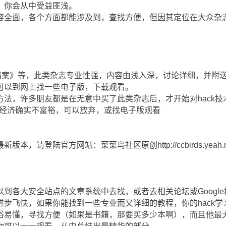
，你会从中受益匪浅。
容全面，各个方面都能涉及到，查找方便，但因其定位在大众杂
档案》等，此类杂志专业性强，内容由浅入深，讨论详细，并附
可以到网上找一些电子版，下载观看。
法，许多朋友都是在无意中买了此类杂志后，才开始对hack技
你经济确实不富裕，可以放弃，或找电子版观看
，请登陆官方网站：菜菜鸟社区原创http://ccbirds.yeah.n
到各大安全站点的文章系统中去找，或者去相关论坛或Googl
进步飞快，如果你能找到一些专业而又详细的教程，你的hack
俗易懂，寻找方便（如果是书籍，那要买多少本啊），而且他最