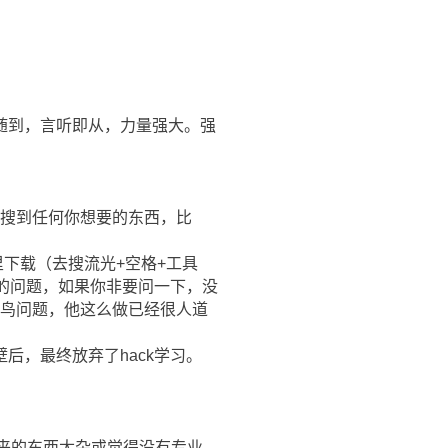
随到，言听即从，力量强大。强
以搜到任何你想要的东西，比
里下载（去搜流光+空格+工具
请教的问题，如果你非要问一下，没
菜鸟问题，他这么做已经很人道
后，最终放弃了hack学习。
出来的东西太杂或觉得没有专业