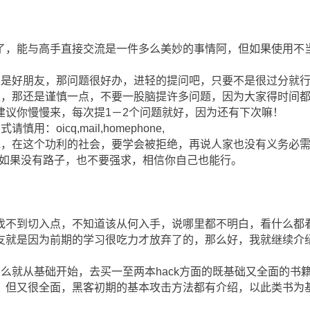
了，能与高手直接交流是一件多么美妙的事情阿，但如果使用不
至是好朋友，那问题很好办，进轻的提问吧，只要不是很过分就
生，那还是谨慎一点，不要一股脑提许多问题，因为大家得时间
建议你慢慢来，每次提1－2个问题就好，因为还有下次嘛！
：oicq,mail,homephone,
求，在这个功利的社会，要学会被拒绝，再说人家也没有义务必
，如果没有路子，也不要强求，相信你自己也能行。
找不到切入点，不知道该从何入手，说哪里都不明白，看什么都
友就是因为前期的学习很吃力才放弃了的，那么好，我就继续介
么就从基础开始，去买一至两本hack方面的既基础又全面的书
，但又很全面，黑客初期的基本攻击方法都有介绍，以此类书为