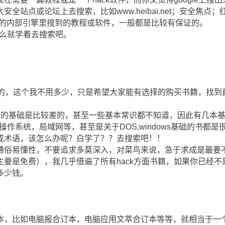
全站点或论坛上去搜索，比如www.heibai.net；安全焦点
这些站点的内部引擎里搜到的教程或软件，一般都是比较有保证的。
那么就学着去搜索吧。
可少的，这个我不用多少，只是希望大家能有选择的购买书籍，找到
鸟的基础是比较差的，甚至一些基本常识都不知道，因此有几本
络，操作系统，局域网等，甚至是关于DOS,windows基础的书
或术语，该怎么办呢？白学了？？去搜索吧！！
通俗易懂性，不要追求多莫深入，对菜鸟来说，急于求成是最要
主要是免费），我几乎借遍了所有hack方面书籍，如果你已经
多少钱。
本，比如电脑报合订本，电脑应用文萃合订本等等，就相当于一