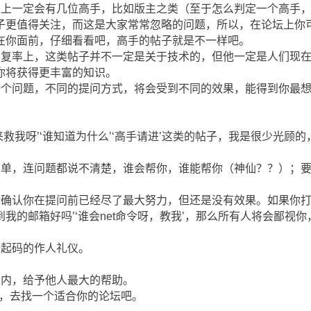
坛上一定会有几位高手，比如版主之类（至于怎么判定一个高手
子更值得关注，而这是大家常常忽略的问题，所以，在论坛上你
在你面前，仔细看看吧，高手的帖子就是不一样吧。
回复率上，这类帖子并不一定是关于技术的，但他一定是人们现
你将获得更丰富的知识。
一个问题，不同的提问方式，将会受到不同的效果，能得到你最
来救我呀’‘谁知道为什么’‘高手请进’这类的帖子，我是很少光顾
简单，连问题都说不清楚，谁会帮你，谁能帮你（神仙？？）；
请确认你在提问前已经尽了最大努力，但还是没有效果。如果你打
的邮箱好吗’‘谁会net命令呀，教我’，那么所有人将会鄙视你，
最起码的作人礼仪。
围内，给予他人最大的帮助。
要，去找一个适合你的论坛吧。