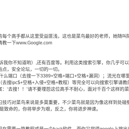
信每个高手都从这里受益匪浅，这也是菜鸟最好的老师，她随叫
下www.Google.com
别告诉我你不知道哟）,还有百度等。利用这类搜索引擎，你几乎可
站点，安全论坛，一切的一切。
什么端口（去搜一下3389+空格+端口+空格+漏洞）；流光在哪
用（去搜ipc$+空格+入侵+空格+教程）等完全可以向搜索引擎
案：‘去搜！！’请不要埋怨这位高手不耐心，面对千百个这样的
习技巧对菜鸟来说是多莫重要，不少菜鸟就是因为像这样到处碰壁
说是致命的，你将举步为艰，反之，你将进步神速。
在需要一篇教程或是一个hack软件，而你又觉得google上搜