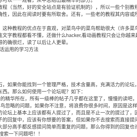
你可以一一观看，从中总结出最精华的部分。
教程（当然，好的安全站点是有验证机制的），所以一些个别教
确性，因此在阅读时要有所取舍。还有，一些老的教程其内容或
，这种教程的优点在于直观，对菜鸟中的菜鸟帮助很大（许多菜
文字教程都看不懂，还做什么hacker,看动画教程只会让你越
得的确很烂，读了以后让人更晕。
灵活运用的学习方法
石，如果你能找到一个管理严格，技术含量高，充满活力的论坛
东西。那么如何使用一个论坛呢？如下：
坛的精华所在，所有一级棒的帖子几乎都在这里了，慢慢的读吧
菜鸟忽略的问题，如果你不注意，将浪费你很多时间，原因是这
的论坛上基本上应该都有人提过了，而且是不止一次的提过了，
子的回复中，应该有你想要的答案，但如果你不去搜索而直接提
大部分高手都反感提问简单而重复的问题，那么你得到的回复也
现搜索一下问题吧！！