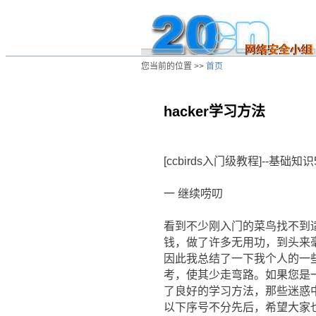
您当前的位置 >>
首页
hacker学习方法
/ns/cn/jc/data/20030422051302.htm
[ccbirds入门级教程]--基础知识
一 继续唠叨
看到不少刚入门的菜鸟找不到
钱，做了许多无用功，到头来
因此我总结了一下我个人的一
考，使其少走弯路。如果您是
了良好的学习方法，那些迷惑
以下序号不分先后，希望大家