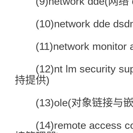
(9)network dde(网络 
(10)network dde dsd
(11)network monito
(12)nt lm security su
持提供)
(13)ole(对象链接与嵌
(14)remote access c