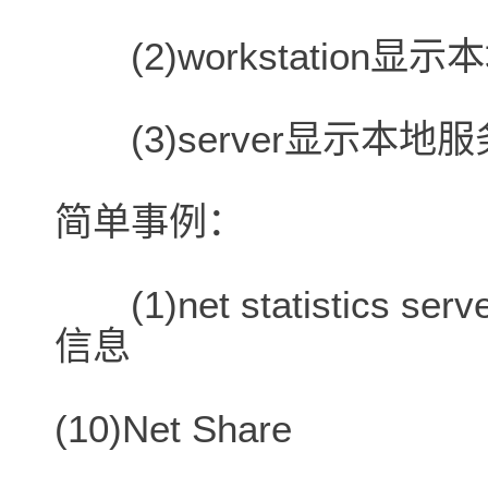
(2)workstation
(3)server显示本
简单事例：
(1)net statistics 
信息
(10)Net Share