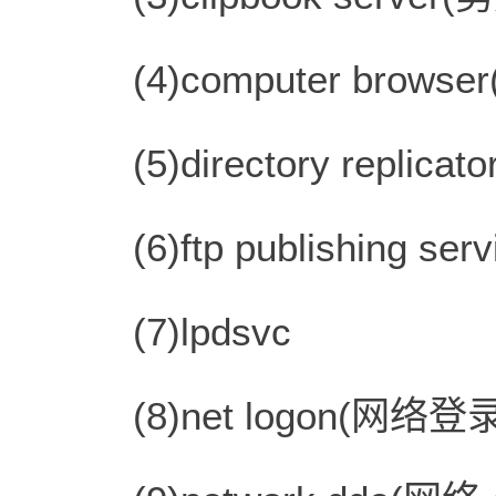
(4)computer brows
(5)directory replic
(6)ftp publishing serv
(7)lpdsvc
(8)net logon(网络登录