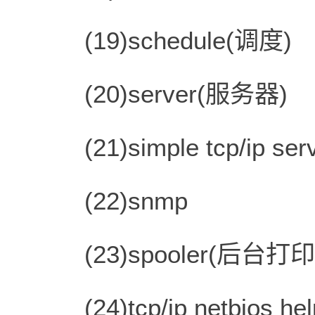
(19)schedule(调度)
(20)server(服务器)
(21)simple tcp/ip se
(22)snmp
(23)spooler(后台打
(24)tcp/ip netbios h