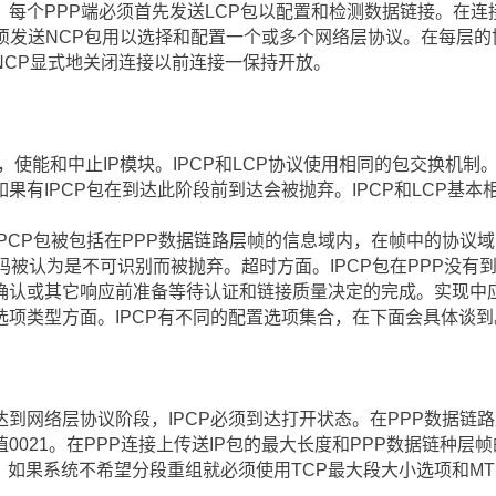
，每个PPP端必须首先发送LCP包以配置和检测数据链接。在
必须发送NCP包用以选择和配置一个或多个网络层协议。在每层
NCP显式地关闭连接以前连接一保持开放。
立，使能和中止IP模块。IPCP和LCP协议使用相同的包交换机制。
果有IPCP包在到达此阶段前到达会被抛弃。IPCP和LCP基
PCP包被包括在PPP数据链路层帧的信息域内，在帧中的协议域
码被认为是不可识别而被抛弃。超时方面。IPCP包在PPP没有
确认或其它响应前准备等待认证和链接质量决定的完成。实现中
项类型方面。IPCP有不同的配置选项集合，在下面会具体谈到
须达到网络层协议阶段，IPCP必须到达打开状态。在PPP数据链
0021。在PPP连接上传送IP包的最大长度和PPP数据链种层
。如果系统不希望分段重组就必须使用TCP最大段大小选项和MT