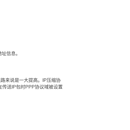
地址信息。
串行线路来说是一大提高。IP压缩协
送IP包时PPP协议域被设置