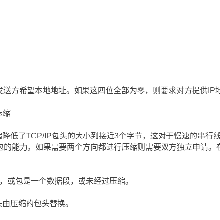
发送方希望本地地址。如果这四位全部为零，则要求对方提供IP
头压缩
/IP包头压缩降低了TCP/IP包头的大小到接近3个字节，这对于慢速的
包的能力。如果需要两个方向都进行压缩则需要双方独立申请。在传
是TCP，或包是一个数据段，或未经过压缩。
P包头由压缩的包头替换。