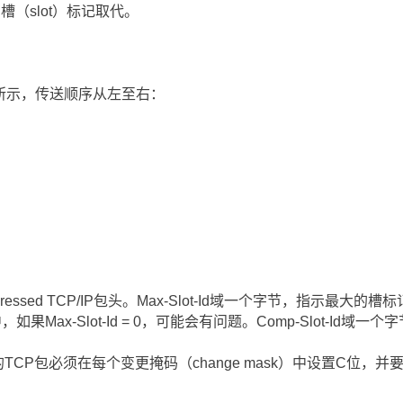
域由槽（slot）标记取代。
所示，传送顺序从左至右：
 Compressed TCP/IP包头。Max-Slot-Id域一个字节，指示
际中，如果Max-Slot-Id = 0，可能会有问题。Comp-Slot-I
TCP包必须在每个变更掩码（change mask）中设置C位，