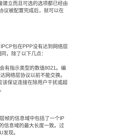
连接建立而且可选的选项都已经由
的协议被配置完成后，就可以在
IPCP包在PPP没有达到网络层
本相同，除了以下几点：
会有指示类型的数值8021。编
到达网络层协议以前不能交换。
应该保证连接在除用户干扰或超
。
路层帧的信息域中包括了一个IP
帧的信息域的最大长度一致。过
U发现。