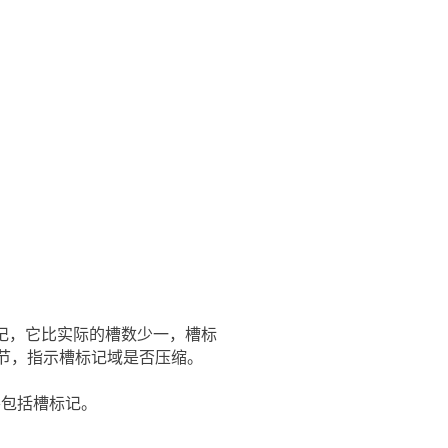
最大的槽标记，它比实际的槽数少一，槽标
d域一个字节，指示槽标记域是否压缩。
并要包括槽标记。