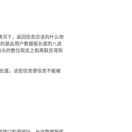
情况下，返回信息应该向什么地
指的是此用户数据报长度的八进
息包头的数位取反之和再取反得到
P长度。这些信息使信息不能被
源端口和源地址，允许数据报传