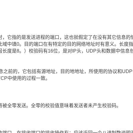
时，它指的是发送进程的端口，这也就假定了在没有其它信息的
此域中填0。目的端口在有特定的目的网络地址时有意义。长度
长度是8。）校验码有16位，是对IP头，UDP头和数据中信
信息之前的，它包括有源地址，目的地地址，所使用的协议和UD
CP中使用的过程一致。
将被全零发送。全零的校验值意味着发送者未产生校验码。
收端口，在接收端口的接收操作有：应该返回一个八进制数说明