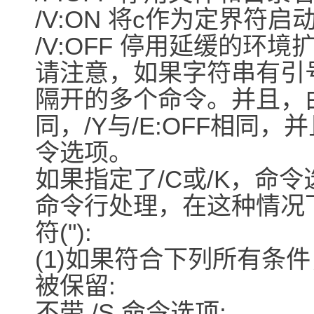
/V:ON 将c作为定界符
/V:OFF 停用延缓的环境
请注意，如果字符串有引号
隔开的多个命令。并且，由
同，/Y与/E:OFF相同，
令选项。
如果指定了/C或/K，命
命令行处理，在这种情况
符("):
(1)如果符合下列所有条
被保留:
不带 /S 命令选项;