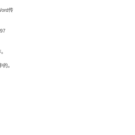
ord传
97
作。
档中的。