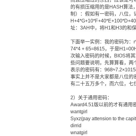
的有损压缩用的是HASH算法
制）：假如有一密码，八位，记
H+4*G+10*F+40*E+100
址：3AH中，将H1和H3的
下面举一实例：我的密码为：r*vte，
74*4 + 65=8615，于是
次输入密码的时候，BIOS将
些问题要说明，先算算看，两个
表示的密码有：968≈7.2×
事实上并不是大家都是八位的
有二十五万多个，而六位，七
2）关于通用密码：
Award4.51版以前的才有通用
wantgirl
Syxz(pay attension to the capita
dirrid
wnatgirl