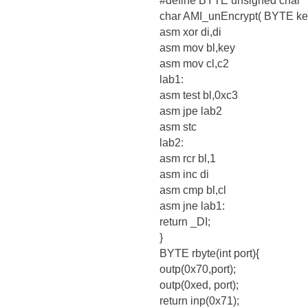
#define BYTE unsigned char
char AMI_unEncrypt( BYTE ke
asm xor di,di
asm mov bl,key
asm mov cl,c2
lab1:
asm test bl,0xc3
asm jpe lab2
asm stc
lab2:
asm rcr bl,1
asm inc di
asm cmp bl,cl
asm jne lab1:
return _DI;
}
BYTE rbyte(int port){
outp(0x70,port);
outp(0xed, port);
return inp(0x71);