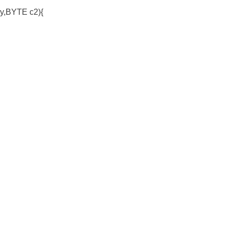
y,BYTE c2){