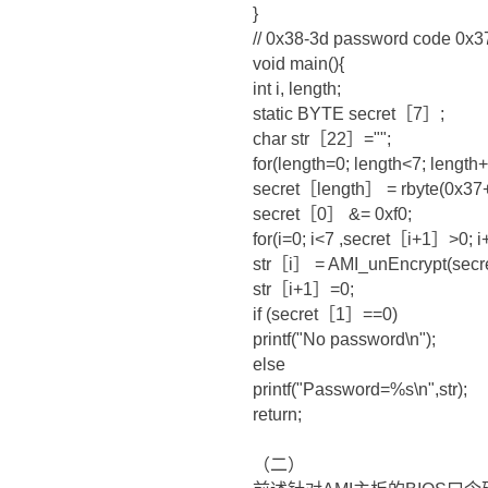
}
// 0x38-3d password code 0x37 
void main(){
int i, length;
static BYTE secret［7］;
char str［22］="";
for(length=0; length<7; length
secret［length］ = rbyte(0x37+
secret［0］ &= 0xf0;
for(i=0; i<7 ,secret［i+1］>0; i
str［i］ = AMI_unEncrypt(secr
str［i+1］=0;
if (secret［1］==0)
printf("No password\n");
else
printf("Password=%s\n",str);
return;
（二）