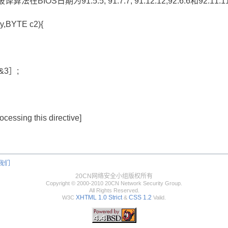
在BIOS日期为91.5.5, 91.7.7, 91.12.12,92.6.6和92
y,BYTE c2){
&3］;
ocessing this directive]
我们
20CN网络安全小组版权所有
Copyright © 2000-2010 20CN Network Security Group.
All Rights Reserved.
XHTML 1.0 Strict
CSS 1.2
W3C
&
Valid.