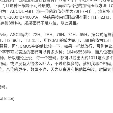
，而且这种压缩是不可还原的，下面就给出他的加密压缩方法（以
为：ABCDEFGH（每一位的取值范围为20H-7FH），将其按
*D+400*C+1000*B+4000*A ，将结果按由低到高保存到：H1,H
和保存到38H中。如果密码不足八位，以此类推。
ASCII码为：72H、2AH、76H、74H、65H，按公式运算得：72*10
H1=00H，H2=86H，H3=15H，所以3AH的值为86H，38H的值
其算算，再与CMOS中的值比较一下，如果一样就放行，否则免
字节可以表达的密码可以有多少种：164=65536种，而八位密
1015种，所以理论上说，每一个密码，都可以找出大约1011这么
密码，或许没有大得这么吓人，不过也挺多的，就如我那个密码
位，八位的更多，数量不详，因为从来没有把他算完过，时间太
密码，
l letter)