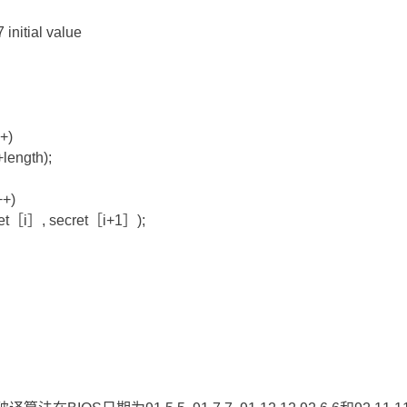
initial value
++)
length);
++)
et［i］, secret［i+1］);