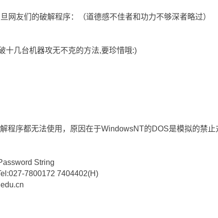
复旦网友们的破解程序：（道德感不佳者和功力不够深者略过）
y)连破十几台机器攻无不克的方法,要珍惜哦:)
，很多破解程序都无法使用，原因在于WindowsNT的DOS是模拟的
assword String
Tel:027-7800172 7404402(H)
.edu.cn