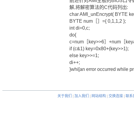
前述针对AMI主板的BIOS口令破译算法
解,将解密算法的C代码列出:
char AMI_unEncrypt( BYTE ke
BYTE num［］={ 0,1,1,2 };
int di=0,c;
do{
c=num［key>>6］+num［key
if (c&1) key=0x80+(key>>1);
else key>>=1;
di++;
}whi[an error occurred while pr
关于我们
|
加入我们
|
网站结构
|
交换连接
|
联系