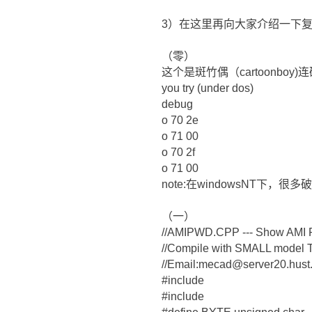
3）在这里再向大家介绍一下
（零）
这个是斑竹偶（cartoonbo
you try (under dos)
debug
o 70 2e
o 71 00
o 70 2f
o 71 00
note:在windowsNT下
（一）
//AMIPWD.CPP --- Show AMI P
//Compile with SMALL model 
//Email:mecad@server20.hust
#include
#include