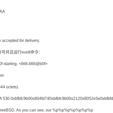
AAA
ccepted for delivery.
帐号并且运行euidl命令：
0f starting. <666.666@b0f>
er.
44 octets).
30 0xbfbfc9b00x804fd740xbfbfc9b00x2120x8052e5e0xbfbf
th FreeBSD. As you can see, our %p%p%p%p%p%p%p