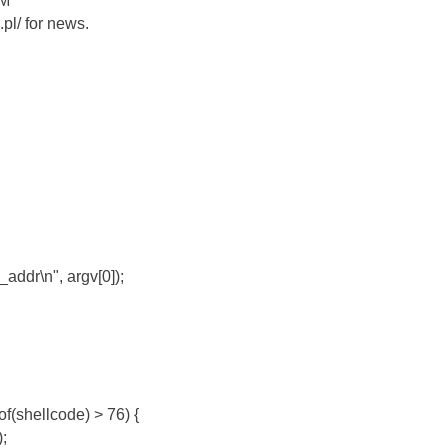
DM
.pl/ for news.
_addr\n", argv[0]);
eof(shellcode) > 76) {
);