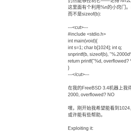
仍然能够控制它――记得%n
这里面有个利用%n的小窍门。
而不是sizeof(b):
---<cut>---
#include <stdio.h>
int main(void){
int s=1; char b[1024]; int q;
snprintf(b, sizeof(b), "%.2000d
return printf("%d, overflowed?
}
---</cut>---
在我的FreeBSD 3.4机器上
2000, overflowed? NO
嘿，刚开始我希望能看到102
或许能有些帮助。
Exploiting it: