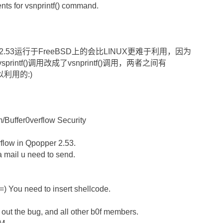
ts for vsnprintf() command.
r2.53运行于FreeBSD上的会比LINUX更难于利用，因为
vsprintf()调用改成了vsnprintf()调用，两者之间有
利用的:)
m/Buffer0verflow Security
rflow in Qpopper 2.53.
 a mail u need to send.
 =) You need to insert shellcode.
g out the bug, and all other b0f members.