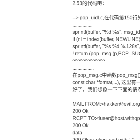
2.53的代码吧：
--> pop_uidl.c,在代码第150行
................
sprintf(buffer, "%d %s", msg_id
if (nl = index(buffer, NEWLINE))
sprintf(buffer, "%s %d %.128s",
! return (pop_msg (p,POP_SUC
^^^^^^^^^^^^^
.................
在pop_msg.c中函数pop_msg()定
const char *format,...), 
好了，我们想象一下下面的情
MAIL FROM:<hakker@evil.or
200 Ok
RCPT TO:<luser@host.withq
200 Ok
data
200 Okey, okey. end with "."