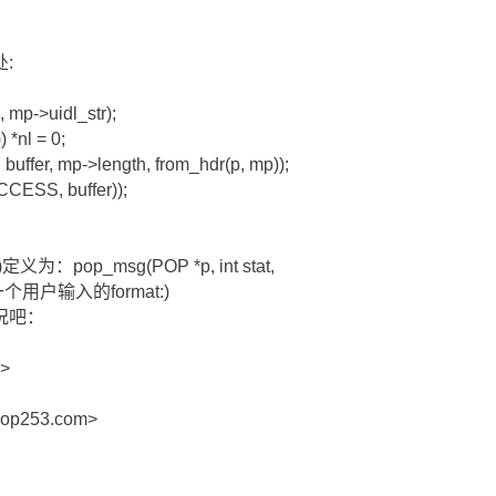
处:
, mp->uidl_str);
 *nl = 0;
 buffer, mp->length, from_hdr(p, mp));
CESS, buffer));
义为：pop_msg(POP *p, int stat,
这里有一个用户输入的format:)
况吧：
g>
pop253.com>