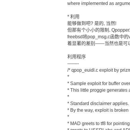
where implemented as argumen
* 利用
能够做到吧? 是的, 当然!
但那有个小小的限制. Qpoppe
freebsd将pop_msg.c函数中的
着显著的差别――当然也是可以
利用程序
--------
/* qpop_euidl.c exploit by priz
*
* Sample exploit for buffer ove
* This little proggie generates
*
* Standard disclaimer applies.
* By the way, exploit is broken
*
* MAD greets to tf8 for pointin