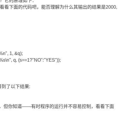
么？它的原理如下：
看看下面的代码吧，能否理解为什么其输出的结果是2000,
%n", 1, &q);
 %s\n", q, (s==1?"NO":"YES"));
我得到了以下结果:
4，但你知道――有时程序的运行并不容易控制，看看下面