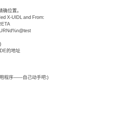
的精确位置。
led X-UIDL and From:
RETA
URNd%n@test
)
ODE的地址
的利用程序――自己动手吧:)