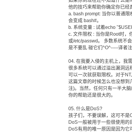
如果你到现在还不知道什么是r
他的技巧来帮助你确定你已经真正
a. bash prompt: 当你
会变成 bash#。
b. 系统变量 : 试着echo "
c. 文件限权 : 当你是Roo
或/etc/passwd。 多
是不要乱 碰它们^O^-----译者注
04. 在我要入侵的主机上，我
很多系统可以通过溢出漏洞远程
可以一次就获取限权。对于NT
这篇文章的时候怎么也没想到几年
注)。当然，任何只有一半大
你的帮助还是很大的。
05. 什么是DoS?
孩子们，不要误解，这可不是C:\D
DoS一般被用于一些很使用
DoS有用的唯一原因是因为