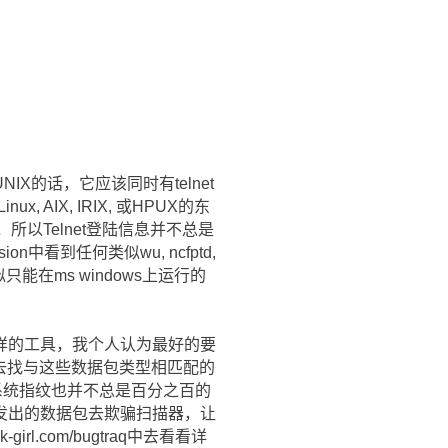
的话，它应该同时有telnet
 AIX, IRIX, 或HPUX的东
)，所以Telnet登陆信息并不总是
n中看到任何类似wu, ncfptd,
类似只能在ms windows上运行的
样的工具，我个人认为最好的要
你可以常识去找与这些数据包类型相匹配的
系统指纹也并不总是百分之百的
发出的数据包去欺骗扫描器，让
l.com/bugtraq中去看看详