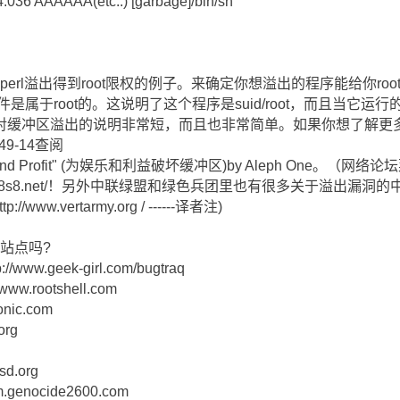
4.036 AAAAAA(etc..) [garbage]/bin/sh
rl溢出得到root限权的例子。来确定你想溢出的程序能给你root限
是属于root的。这说明了这个程序是suid/root，而且当它运行
对缓冲区溢出的说明非常短，而且也非常简单。如果你想了解更
ue 49-14查阅
for Fun and Profit" (为娱乐和利益破坏缓冲区)by Aleph On
ww.s8s8.net/！另外中联绿盟和绿色兵团里也有很多关于溢出
tp://www.vertarmy.org / ------译者注)
p站点吗?
ww.geek-girl.com/bugtraq
www.rootshell.com
onic.com
org
sd.org
orm.genocide2600.com