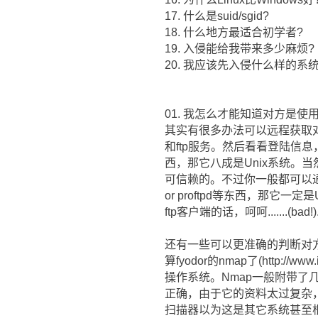
17. 什么是suid/sgid?
18. 什么地方最适合初学者?
19. 入侵能给我带来多少麻烦?
20. 我应该先入侵什么样的系统
01. 我怎么才能知道对方是使用
其实有很多办法可以远程获取对
和ftp服务。然后看看登陆信息，以Te
西，那它八成是Unix系统。当然，
可信赖的。不过你一般都可以通过ftp
or proftpd等东西，那它一定是
ftp客户端的话，呵呵.......(bad!)
还有一些可以更准确的判断对
算fyodor的nmap了(http
操作系统。Nmap一般附带
正确，由于它的资料太过复杂
扫描器以为这是其它系统甚至根本无法