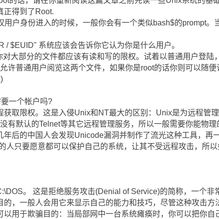
oot的话，请在你重新阅读这篇文章之前先读一些Unix系统的
得到了Root.
以普通限权用户身份进入的时候，一般你会有一个类似bash$的prompt。
$USER / $EUID" 系统应该会告诉你它认为你是什么用户。
t时，你对大部分的文件都应该有读和写的限权。试着以普通用户登陆，并且读
数系统不会允许普通用户阅览这两个文件，如果你是root的话你则可以
)
需要一个帐户吗?
获取限权。这是入侵Unix和NT最大的区别：Unix是为远程
,没有默认的Telnet等其它远程管理服务，所以一般需要你能物
后的中国人会发现Unicode漏洞并制作了流光这种工具，再一次向
脑的人只要愿意都可以保护自己的系统，让其不受远程攻击，所以
OS。 这是拒绝服务攻击(Denial of Service)的简称，一
的目的，一般人会用它来显示自己的能力和技巧，尽管这种攻击方
它可以用于欺骗目的：当局部网中一台系统瘫痪时，你可以把你自