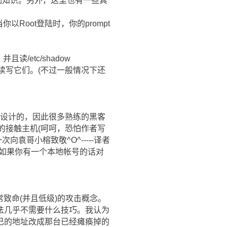
基础知识。另外，这里也有一些其
当你以Root登陆时，你的prompt
/etc/shadow
随便读写它们。(不过一般情况下还
管理设计的，因此很多熟练的黑客
理的接触主机(呵呵，恐怕作者写
袁哥小榕致敬^O^-----译者
如果你有一个本地帐号的话对
个非常致命(并且低级)的攻击概念。
法几乎不需要什么技巧。我认为
己的地址改成那台已经瘫痪掉的