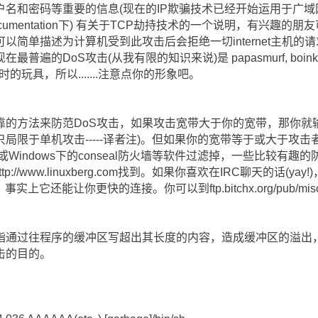
和密码等重要的信息(现在的IP欺骗技术已经开始运用于广域网了-
l.com(在documentation下) 有关于TCP劫持技术的一个说明，
以简单描述为计算机受到此攻击后会拒绝一切internet主机的
DoS攻击(从我有限的知识来说)是 papasmurf, boink/poink,
时的玩具，所以.......注意点你的形象吧。
靠的方法来防范DoS攻击，如果攻击宽带大于你的宽带，那你就
局限于单机攻击-----译者注)。但如果你的宽带等于或大于攻击
chains或Windows下的conseal防火墙等软件过滤掉，一些比较
net或者http://www.linuxberg.com找到。如果你喜欢在IRC聊天的话
上它还能让你更快的连接。你可以到ftp.bitchx.org/pub/mi
指通过往程序的缓冲区写超出其长度的内容，造成缓冲区的溢出
击的目的。