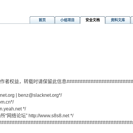
首页
小组项目
安全文档
资料文库
tm
#尊重作者权益，转载时请保留此信息#########################
et.org | benz@slacknet.org*/
.cn*/
yeah.net */
坛” http://www.s8s8.net */
##################################################