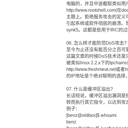
电脑的，并且中途截取类似用户名
http://www.rootshel
主题上。拒绝服务攻击的定义可
引起系统或软件彻底的崩溃。现在最普遍的
synk5。这都是些用于IRC的过
06. 怎么样才能防范DoS攻击?
至今为止还没有能百分之百可
这篇文章的时候DoS技术还是只
被类似linux 2.2.x下的Ip
http://www.freshmeat.
的IP地址是个绝对聪明的选择，事实
07. 什么是缓冲区溢出?
长话短说，缓冲区溢出漏洞是
转而执行其它指令，以达到攻
例子：
[benz@oldbox]$ whoami
benz