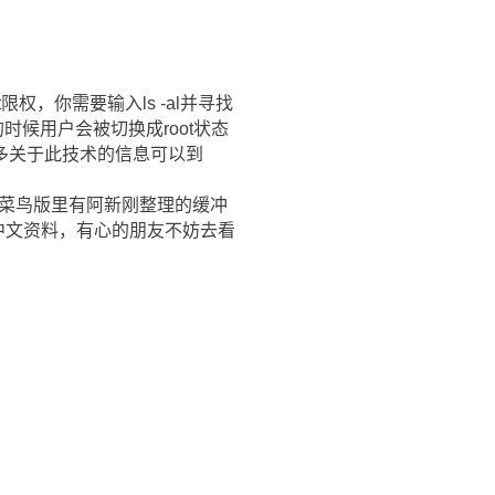
权，你需要输入ls -al并寻找
的时候用户会被切换成root状态
多关于此技术的信息可以到
e。（网络论坛菜鸟版里有阿新刚整理的缓冲
漏洞的中文资料，有心的朋友不妨去看