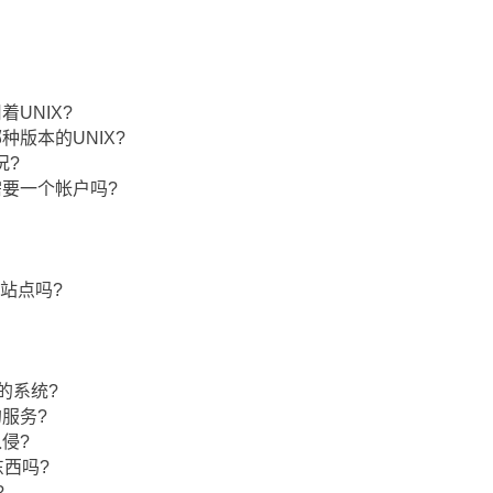
着UNIX?
种版本的UNIX?
况?
需要一个帐户吗?
p站点吗?
它的系统?
的服务?
侵?
东西吗?
?