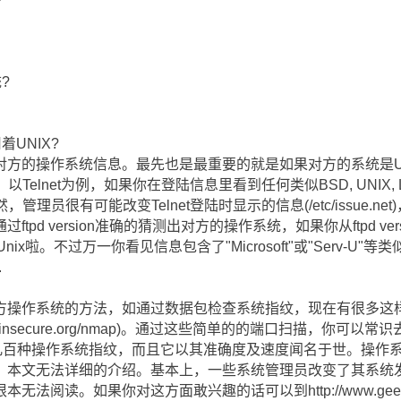
?
着UNIX?
方的操作系统信息。最先也是最重要的就是如果对方的系统是UNIX
lnet为例，如果你在登陆信息里看到任何类似BSD, UNIX, Linux,
管理员很有可能改变Telnet登陆时显示的信息(/etc/issue.net
d version准确的猜测出对方的操作系统，如果你从ftpd versio
Unix啦。不过万一你看见信息包含了"Microsoft"或"Serv-U"等
.
方操作系统的方法，如通过数据包检查系统指纹，现在有很多这
://www.insecure.org/nmap)。通过这些简单的的端口扫描，
了几百种操作系统指纹，而且它以其准确度及速度闻名于世。操作
，本文无法详细的介绍。基本上，一些系统管理员改变了其系统
阅读。如果你对这方面敢兴趣的话可以到http://www.geek-gir