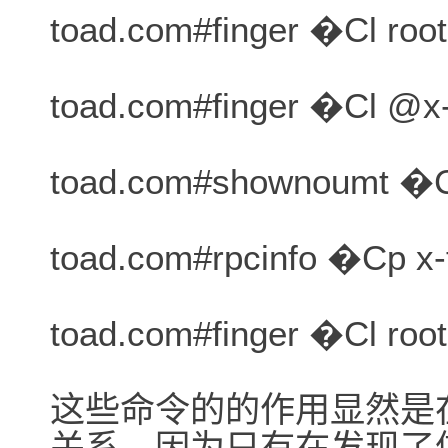
toad.com#finger �Cl roo
toad.com#finger �Cl @x-
toad.com#shownoumt �Ce
toad.com#rpcinfo �Cp x-
toad.com#finger �Cl roo
这些命令的的作用显然是
关系，因为只有在发现了