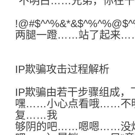
“不明白……兄弟，你在干
!@#$^^%&*&$^%^
两腿一蹬……站了起来……
IP欺骗攻击过程解析
IP欺骗由若干步骤组成
嘿……小心点看哦……不
复……我
够阴的吧……嗯嗯……没