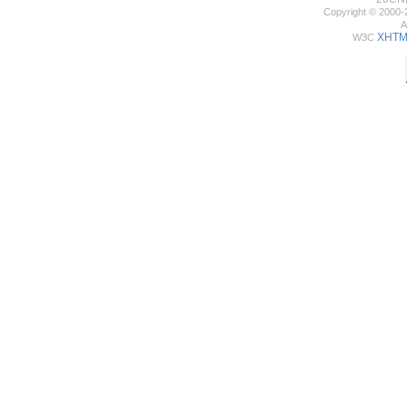
Copyright © 2000-
A
XHTML
W3C