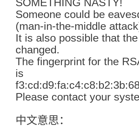
SOMETHING NASTY!
Someone could be eavesd
(man-in-the-middle attack
It is also possible that t
changed.
The fingerprint for the R
is
f3:cd:d9:fa:c4:c8:b2:3b:6
Please contact your syste
中文意思：