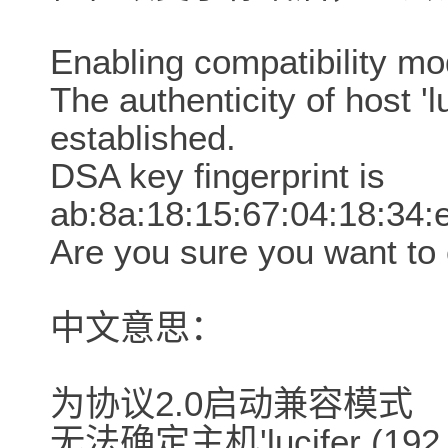
Enabling compatibility mo
The authenticity of host 'l
established.
DSA key fingerprint is
ab:8a:18:15:67:04:18:34:
Are you sure you want to
中文意思：
为协议2.0启动兼容模式
无法确定主机'lucifer (192