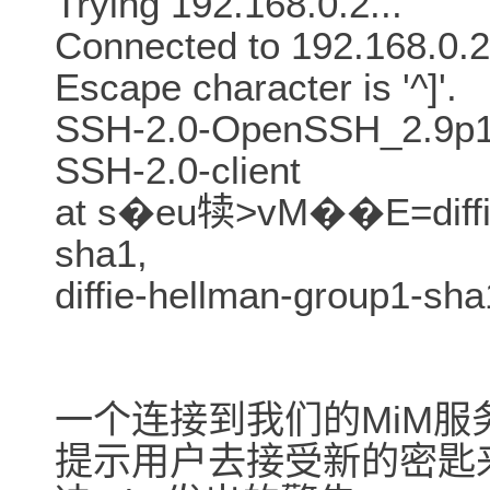
Trying 192.168.0.2...
Connected to 192.168.0.2
Escape character is '^]'.
SSH-2.0-OpenSSH_2.9p
SSH-2.0-client
at s�eu犊>vM��E=diffie
sha1,
diffie-hellman-group1-sha
一个连接到我们的MiM服
提示用户去接受新的密匙