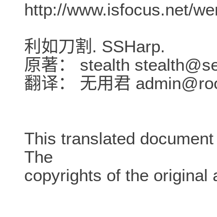
http://www.isfocus.net/w
利如刀割. SSHarp.
原著： stealth stealth@seg
翻译： 无用君 admin@root
This translated document 
The
copyrights of the original 