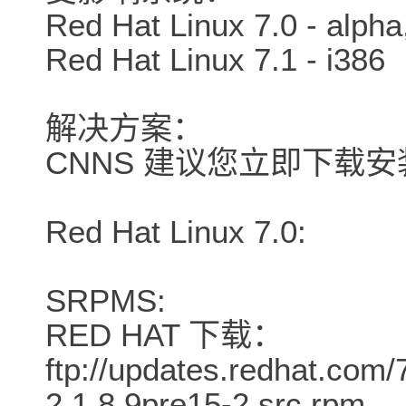
Red Hat Linux 7.0 - alpha
Red Hat Linux 7.1 - i386
解决方案：
CNNS 建议您立即下载
Red Hat Linux 7.0:
SRPMS:
RED HAT 下载：
ftp://updates.redhat.com
2.1.8.9pre15-2.src.rpm