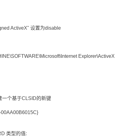
ed ActiveX" 设置为disable
OFTWARE\Microsoft\Internet Explorer\ActiveX
ols创建一个基于CLSID的新键
-00AA00B6015C}
D 类型的值: