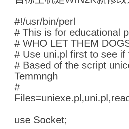
#!/usr/bin/perl
# This is for educational 
# WHO LET THEM DOGS
# Use uni.pl first to see if
# Based of the script uni
Temmngh
#
Files=uniexe.pl,uni.pl,rea
use Socket;