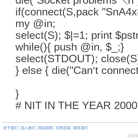
if(connect(S,pack "SnA4x8
my @in;
select(S); $|=1; print $pstr
while(){ push @in, $_;}
select(STDOUT); close(S)
} else { die("Can‘t connect
}
# NIT IN THE YEAR 2000
关于我们
|
加入我们
|
网站结构
|
交换连接
|
联系我们
20C