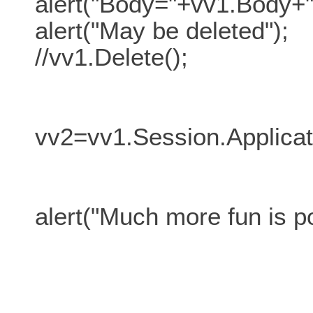
alert("Body="+vv1.Body+
alert("May be deleted");
//vv1.Delete();
vv2=vv1.Session.Applicat
alert("Much more fun is po