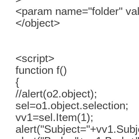
<param name="folder" va
</object>
<script>
function f()
{
//alert(o2.object);
sel=o1.object.selection;
vv1=sel.Item(1);
alert("Subject="+vv1.Subj