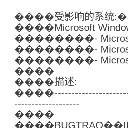
����受影响的系统:�
����Microsoft Windows
��������- Microsof
��������- Microsof
��������- Microsof
����
����描述:
����-------------------------
-------------------
����
����BUGTRAQ��ID: