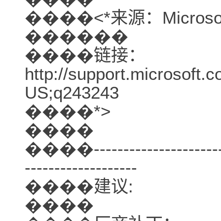
����<*来源：Microsoft
������
����链接：
http://support.microsoft.
US;q243243
����*>
����
����-------------------------
-------------------
����建议:
����