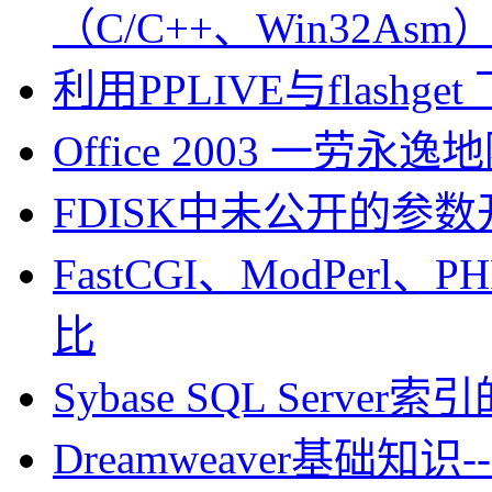
（C/C++、Win32Asm
利用PPLIVE与flashg
Office 2003 一劳
FDISK中未公开的参数
FastCGI、ModPerl
比
Sybase SQL Serve
Dreamweaver基础知识--D