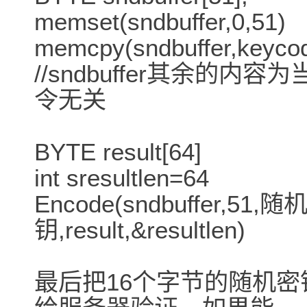
memset(sndbuffer,0,51)
memcpy(sndbuffer,keyco
//sndbuffer其余的
令无关
BYTE result[64]
int sresultlen=64
Encode(sndbuffer,5
钥,result,&resultlen)
最后把16个字节的随机密