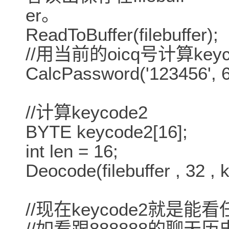
er。
ReadToBuffer(filebuffer);
//用当前的oicq号计算keyc
CalcPassword('123456', 
//计算keycode2
BYTE keycode2[16];
int len = 16;
Deocode(filebuffer , 32 ,
//现在keycode2就是
//如看跟888888的聊天历