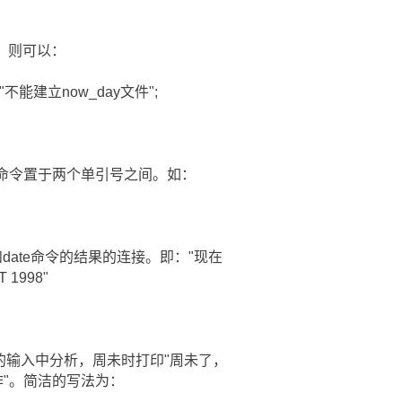
件，则可以：
|die "不能建立now_day文件";
ll命令置于两个单引号之间。如：
”和date命令的结果的连接。即："现在
T 1998"
e的输入中分析，周未时打印"周未了，
作"。简洁的写法为：