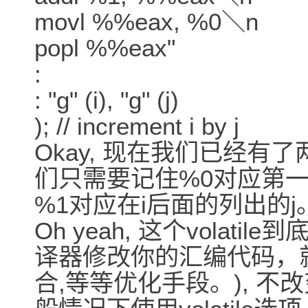
movl %%eax, %0＼n
popl %%eax"
:
: "g" (i), "g" (j)
); // increment i by j
Okay, 现在我们已经有
们只需要记住%0对应第一
%1对应在i后面的列出的j
Oh yeah, 这个volat
译器修改你的汇编代码，就是
合,等等优化手段。), 