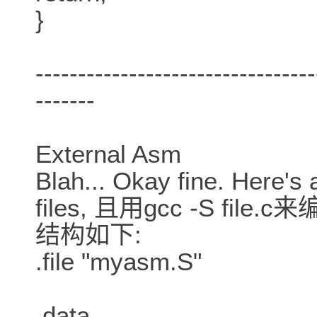
}
---------------------------------
-------
External Asm
Blah... Okay fine. Here's
files, 且用gcc -S fil
结构如下:
.file "myasm.S"
.data