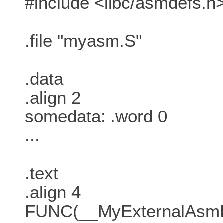
#include <libc/asmdefs.h
.file "myasm.S"
.data
.align 2
somedata: .word 0
...
.text
.align 4
FUNC(__MyExternalAsm