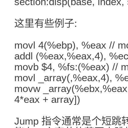
section:disp(base, index, 
这里有些例子:
movl 4(%ebp), %eax // mo
addl (%eax,%eax,4), %ecx
movb $4, %fs:(%eax) // m
movl _array(,%eax,4), %ea
movw _array(%ebx,%eax,4
4*eax + array])
Jump 指令通常是个短跳