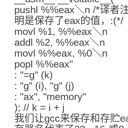
pushl %%eax＼n 
明是保存了eax的值，:(*/
movl %1, %%eax＼n
addl %2, %%eax＼n
movl %%eax, %0＼n
popl %%eax"
: "=g" (k)
: "g" (i), "g" (j)
: "ax", "memory"
); // k = i + j
我们让gcc来保存和存贮ea