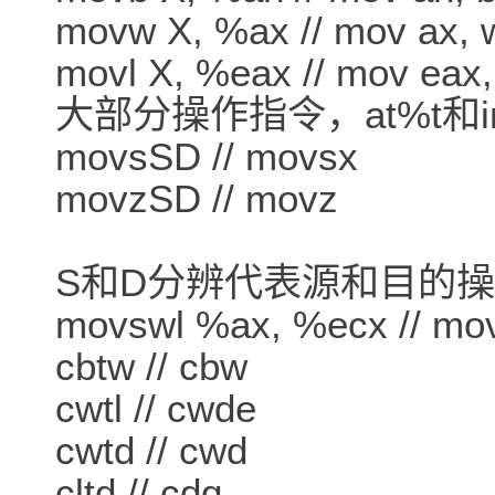
movw X, %ax // mov ax, w
movl X, %eax // mov eax,
大部分操作指令，at%t和i
movsSD // movsx
movzSD // movz
S和D分辨代表源和目的
movswl %ax, %ecx // mov
cbtw // cbw
cwtl // cwde
cwtd // cwd
cltd // cdq