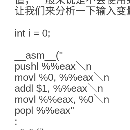
让我们来分析一下输入变
int i = 0;
__asm__("
pushl %%eax＼n
movl %0, %%eax＼n
addl $1, %%eax＼n
movl %%eax, %0＼n
popl %%eax"
: