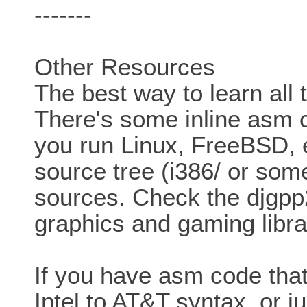
-------
Other Resources
The best way to learn all 
There's some inline asm co
you run Linux, FreeBSD, 
source tree (i386/ or some
sources. Check the djgpp2/
graphics and gaming libra
If you have asm code tha
Intel to AT&T syntax, o