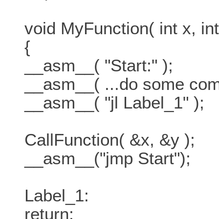
void MyFunction( int x, int
{
__asm__( "Start:" );
__asm__( ...do some comp
__asm__( "jl Label_1" );
CallFunction( &x, &y );
__asm__("jmp Start");
Label_1:
return;