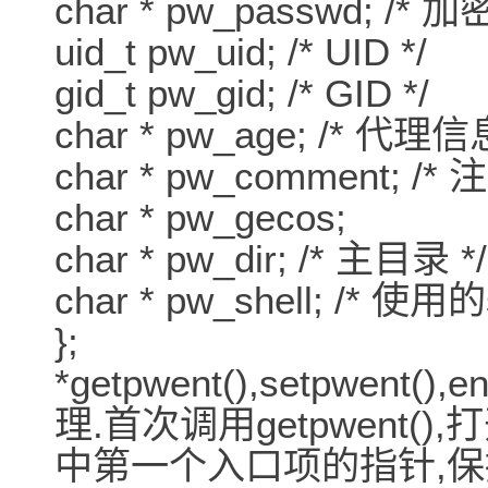
char * pw_passwd; /*
uid_t pw_uid; /* UID */
gid_t pw_gid; /* GID */
char * pw_age; /* 代理信息
char * pw_comment; /* 注
char * pw_gecos;
char * pw_dir; /* 主目录 */
char * pw_shell; /* 使用的s
};
*getpwent(),setpwen
理.首次调用getpwent(),
中第一个入口项的指针,保