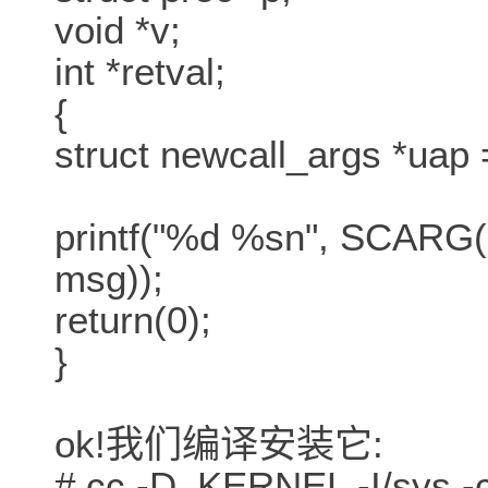
void *v;
int *retval;
{
struct newcall_args *uap 
printf("%d %sn", SCARG(
msg));
return(0);
}
ok!我们编译安装它:
# cc -D_KERNEL -I/sys -c