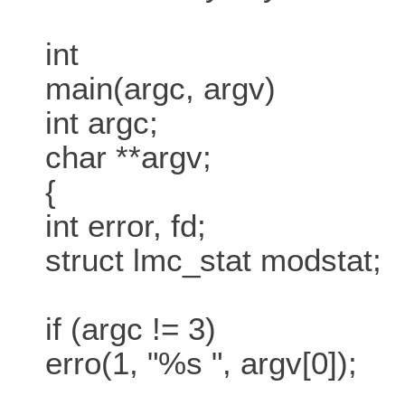
int
main(argc, argv)
int argc;
char **argv;
{
int error, fd;
struct lmc_stat modstat;
if (argc != 3)
erro(1, "%s ", argv[0]);