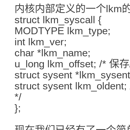
内核内部定义的一个lkm的sy
struct lkm_syscall {
MODTYPE lkm_type;
int lkm_ver;
char *lkm_name;
u_long lkm_offset; /*
struct sysent *lkm_sysent
struct sysent lkm_o
*/
};
现在我们已经有了一个简