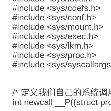
#include <sys/cdefs.h>
#include <sys/conf.h>
#include <sys/mount.h>
#include <sys/exec.h>
#include <sys/lkm.h>
#include <sys/proc.h>
#include <sys/syscallarg
/* 定义我们自己的系统调用
int newcall __P((struct pro