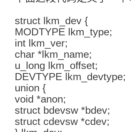
struct lkm_dev {
MODTYPE lkm_type;
int lkm_ver;
char *lkm_name;
u_long lkm_offset;
DEVTYPE lkm_devtype;
union {
void *anon;
struct bdevsw *bdev;
struct cdevsw *cdev;