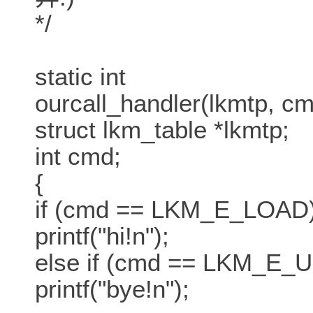
*/
static int
ourcall_handler(lkmtp, c
struct lkm_table *lkmtp;
int cmd;
{
if (cmd == LKM_E_LOAD
printf("hi!n");
else if (cmd == LKM_E
printf("bye!n");