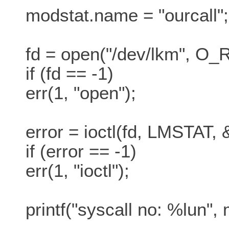
modstat.name = "ourcall";
fd = open("/dev/lkm", O
if (fd == -1)
err(1, "open");
error = ioctl(fd, LMSTAT,
if (error == -1)
err(1, "ioctl");
printf("syscall no: %lun", 