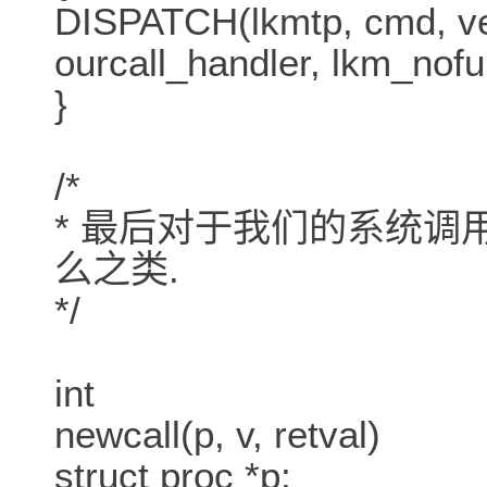
DISPATCH(lkmtp, cmd, ver
ourcall_handler, lkm_nofu
}
/*
* 最后对于我们的系统调
么之类.
*/
int
newcall(p, v, retval)
struct proc *p;