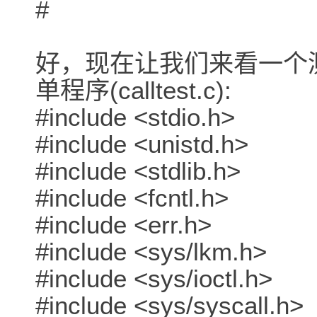
#
好，现在让我们来看一个
单程序(calltest.c):
#include <stdio.h>
#include <unistd.h>
#include <stdlib.h>
#include <fcntl.h>
#include <err.h>
#include <sys/lkm.h>
#include <sys/ioctl.h>
#include <sys/syscall.h>