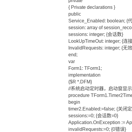
private
{ Private declarations }
public
Service_Enabled: boolea
session: array of session_r
sessions: integer; {会话数}
LookUpTimeOut: integer; 
InvalidRequests: integer; 
end;
var
Form1: TForm1;
implementation
{$R *.DFM}
//系统启动定时器，启动窗显示完成
procedure TForm1.Timer2Time
begin
timer2.Enabled:=false; {关
sessions:=0; {会话数=0}
Application.OnExceptio
invalidRequests:=0; {0错误}