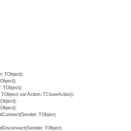
: TObject);
Object);
 TObject);
Object; var Action: TCloseAction);
Object);
Object);
tConnect(Sender: TObject;
tDisconnect(Sender: TObject;