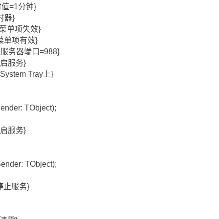
超时值=1分钟}
定时器}
启服务菜单项失效}
服务菜单项有效}
 {代理服务器端口=988}
 {开启服务}
ystem Tray上}
nder: TObject);
 {开启服务}
ender: TObject);
; {停止服务}