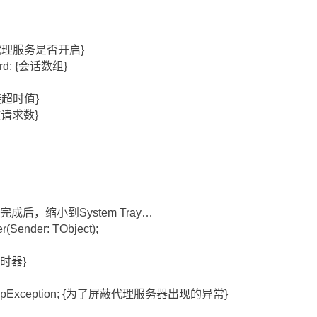
n; {代理服务是否开启}
ecord; {会话数组}
{连接超时值}
{无效请求数}
后，缩小到System Tray…
r(Sender: TObject);
闭定时器}
n := AppException; {为了屏蔽代理服务器出现的异常}