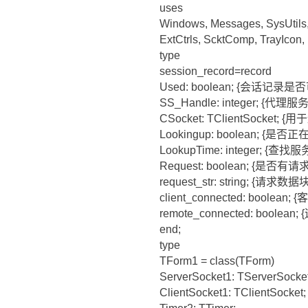
uses
Windows, Messages, SysUtils, 
ExtCtrls, ScktComp, TrayIcon,
type
session_record=record
Used: boolean; {会话记录是
SS_Handle: integer; {
CSocket: TClientSocket
Lookingup: boolean; {是
LookupTime: integer; {查
Request: boolean; {是否有请求
request_str: string; {请求数据块
client_connected: boolea
remote_connected: bool
end;
type
TForm1 = class(TForm)
ServerSocket1: TServerSocket
ClientSocket1: TClientSocket;