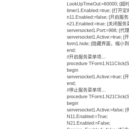
LookUpTimeOut:=60000; {
timer1.Enabled:=true; {打开
n11.Enabled:=false; {开
n21.Enabled:=true; {关闭
serversocket1.Port:=988;
serversocket1.Active:=true;
form1.hide; {隐藏界面，缩小到S
end;
//开启服务菜单项…
procedure TForm1.N11Click(Se
begin
serversocket1.Active:=true;
end;
//停止服务菜单项…
procedure TForm1.N21Click(S
begin
serversocket1.Active:=false
N11.Enabled:=True;
N21.Enabled:=False;