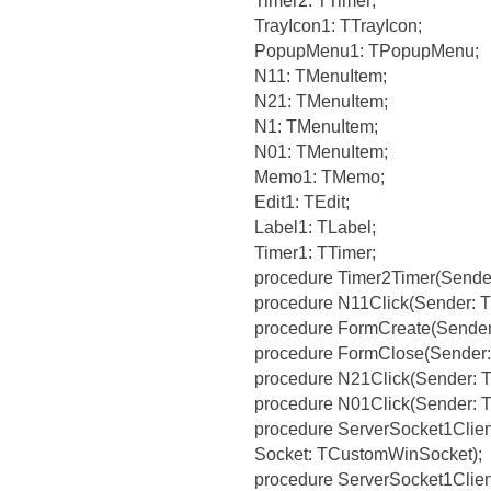
Timer2: TTimer;
TrayIcon1: TTrayIcon;
PopupMenu1: TPopupMenu;
N11: TMenuItem;
N21: TMenuItem;
N1: TMenuItem;
N01: TMenuItem;
Memo1: TMemo;
Edit1: TEdit;
Label1: TLabel;
Timer1: TTimer;
procedure Timer2Timer(Sender
procedure N11Click(Sender: T
procedure FormCreate(Sender:
procedure FormClose(Sender: T
procedure N21Click(Sender: T
procedure N01Click(Sender: T
procedure ServerSocket1Clien
Socket: TCustomWinSocket);
procedure ServerSocket1Clien