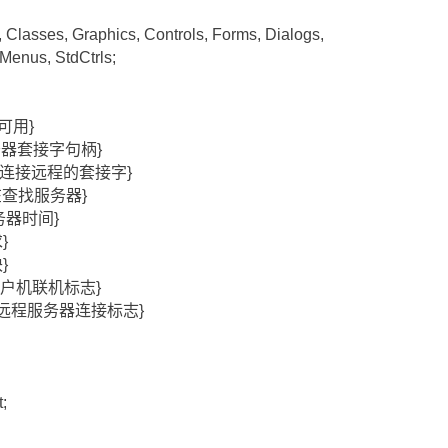
Classes, Graphics, Controls, Forms, Dialogs,
 Menus, StdCtrls;
否可用}
代理服务器套接字句柄}
; {用于连接远程的套接字}
否正在查找服务器}
找服务器时间}
}
}
n; {客户机联机标志}
ean; {远程服务器连接标志}
;