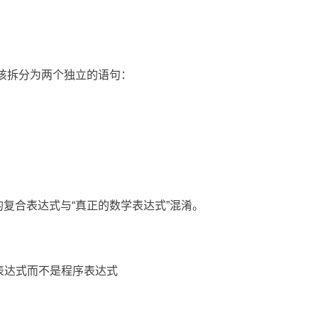
应该拆分为两个独立的语句：
序中的复合表达式与“真正的数学表达式”混淆。
 < c是数学表达式而不是程序表达式