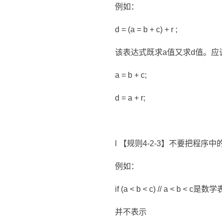
例如：
d = (a = b + c) + r ;
该表达式既求a值又求d值。
a = b + c;
d = a + r;
l 【规则4-2-3】不要把程
例如：
if (a < b < c) // a < b
并不表示