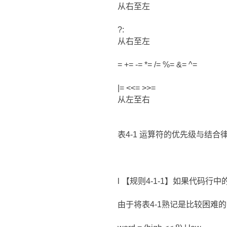
从右至左
?:
从右至左
= += -= *= /= %= &= ^=
|= <<= >>=
从左至右
表4-1 运算符的优先级与结合
l 【规则4-1-1】如果代
由于将表4-1熟记是比较困