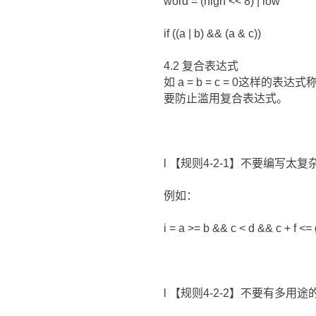
word = (high << 8) | low
if ((a | b) && (a & c))
4.2 复合表达式
如 a = b = c = 0
要防止滥用复合表达式。
l 【规则4-2-1】不要编写太
例如：
i = a >= b && c < d && c +
l 【规则4-2-2】不要有多用