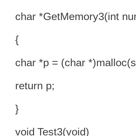
char *GetMemory3(int nu
{
char *p = (char *)malloc(s
return p;
}
void Test3(void)