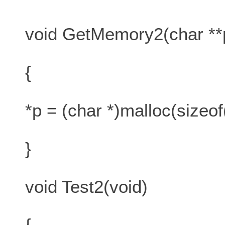
void GetMemory2(char **p
{
*p = (char *)malloc(sizeof
}
void Test2(void)
{