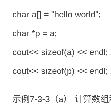
char a[] = "hello world";
char *p = a;
cout<< sizeof(a) << endl
cout<< sizeof(p) << endl
示例7-3-3（a） 计算