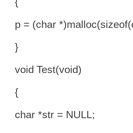
{
p = (char *)malloc(sizeof(
}
void Test(void)
{
char *str = NULL;