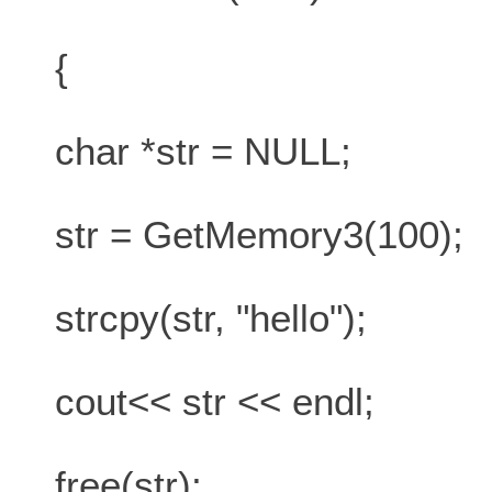
{
char *str = NULL;
str = GetMemory3(100);
strcpy(str, "hello");
cout<< str << endl;
free(str);