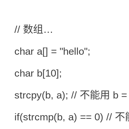
// 数组…
char a[] = "hello";
char b[10];
strcpy(b, a); // 不能用 b =
if(strcmp(b, a) == 0) // 