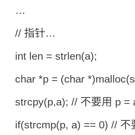
…
// 指针…
int len = strlen(a);
char *p = (char *)malloc(s
strcpy(p,a); // 不要用 p = 
if(strcmp(p, a) == 0) // 