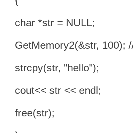
char *str = NULL;
GetMemory2(&str, 100
strcpy(str, "hello");
cout<< str << endl;
free(str);