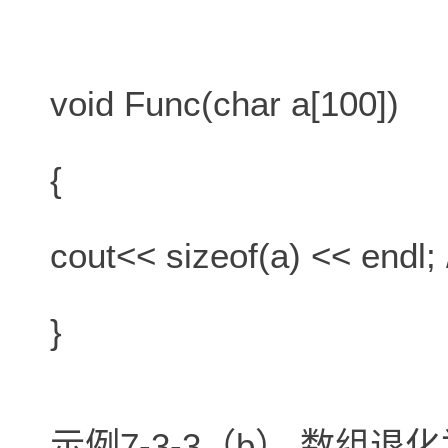
void Func(char a[100])
{
cout<< sizeof(a) << e
}
示例7-3-3（b） 数组退