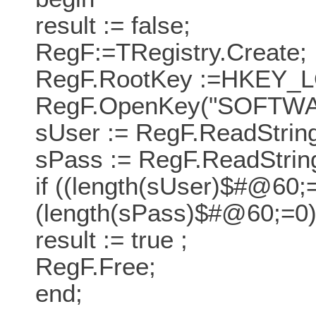
result := false;
RegF:=TRegistry.Create;
RegF.RootKey :=HKEY
RegF.OpenKey("SOFTWAR
sUser := RegF.ReadString
sPass := RegF.ReadString
if ((length(sUser)$#@60;
(length(sPass)$#@60;=0)
result := true ;
RegF.Free;
end;