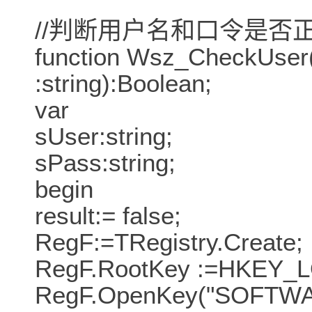
//判断用户名和口令是否
function Wsz_CheckUser
:string):Boolean;
var
sUser:string;
sPass:string;
begin
result:= false;
RegF:=TRegistry.Create;
RegF.RootKey :=HKEY
RegF.OpenKey("SOFTWAR