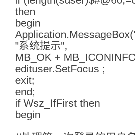
then
begin
Application.Messa
"系统提示",
MB_OK + MB_ICONINFO
edituser.SetFocus ;
exit;
end;
if Wsz_IfFirst then
begin