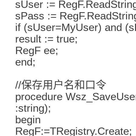
sUser := RegF.ReadString
sPass := RegF.ReadString
if (sUser=MyUser) and (
result := true;
RegF ee;
end;
//保存用户名和口令
procedure Wsz_SaveUser
:string);
begin
RegF:=TRegistry.Create;