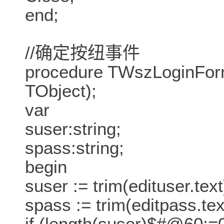
end;
//确定按纽事件
procedure TWszLoginForm
TObject);
var
suser:string;
spass:string;
begin
suser := trim(edituser.text
spass := trim(editpass.tex
if (length(suser)$#@60;=