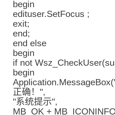
begin
edituser.SetFocus ;
exit;
end;
end else
begin
if not Wsz_CheckUser(su
begin
Application.Messa
正确！",
"系统提示",
MB_OK + MB_ICONINFO