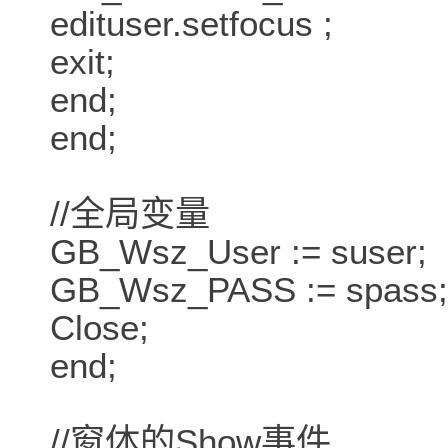
edituser.setfocus ;
exit;
end;
end;
//全局变量
GB_Wsz_User := suser;
GB_Wsz_PASS := spass;
Close;
end;
//窗体的Show事件