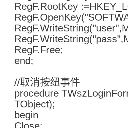
RegF.RootKey :=HKEY
RegF.OpenKey("SOFTWAR
RegF.WriteString("user",
RegF.WriteString("pass",
RegF.Free;
end;
//取消按纽事件
procedure TWszLoginForm
TObject);
begin
Close;