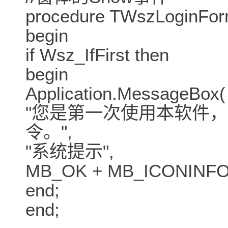
procedure TWszLoginFor
begin
if Wsz_IfFirst then
begin
Application.MessageBox(
"您是第一次使用本软件
令。",
"系统提示",
MB_OK + MB_ICONINFO
end;
end;