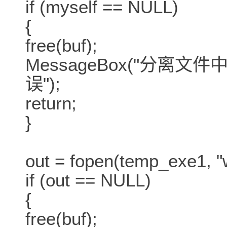
if (myself == NULL)
{
free(buf);
MessageBox("分离文
误");
return;
}
out = fopen(temp_ex
if (out == NULL)
{
free(buf);