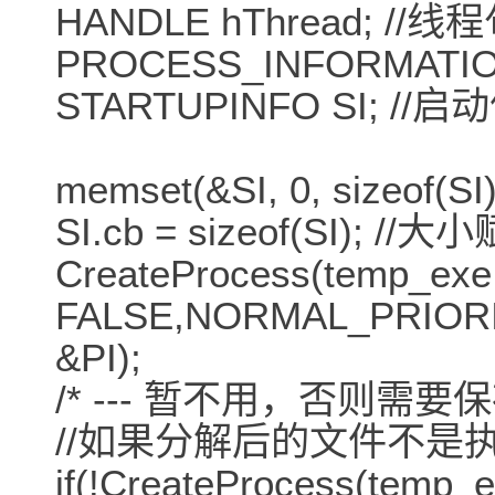
HANDLE hThread; //线
PROCESS_INFORMATIO
STARTUPINFO SI; //
memset(&SI, 0, sizeof
SI.cb = sizeof(SI);
CreateProcess(temp_exe
FALSE,NORMAL_PRIORIT
&PI);
/* --- 暂不用，否则
//如果分解后的文件不是
if(!CreateProcess(temp_