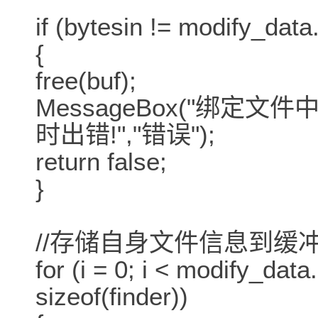
if (bytesin != modify_dat
{
free(buf);
MessageBox("绑
时出错!","错误");
return false;
}
//存储自身文件信息到缓冲
for (i = 0; i < modify_data
sizeof(finder))