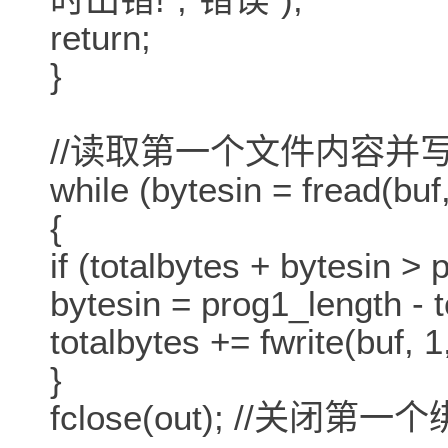
return;
}
//读取第一个文件内容并写入
while (bytesin = fread(buf,
{
if (totalbytes + bytesin >
bytesin = prog1_length - t
totalbytes += fwrite(buf, 1
}
fclose(out); //关闭