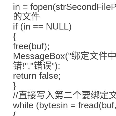
in = fopen(strSecondF
的文件
if (in == NULL)
{
free(buf);
MessageBox("绑
错!","错误");
return false;
}
//直接写入第二个要绑定
while (bytesin = fread(buf
{