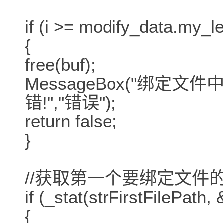
if (i >= modify_data.my_le
{
free(buf);
MessageBox("绑定
错!","错误");
return false;
}
//获取第一个要绑定文件的
if (_stat(strFirstFilePath,
{