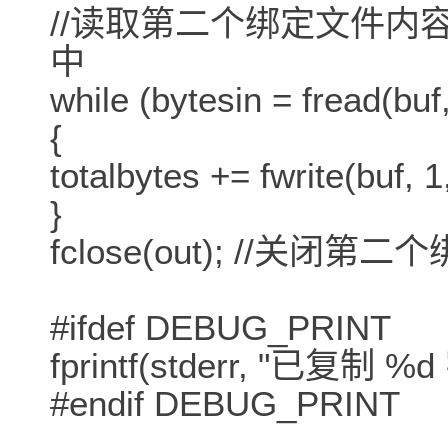
//读取第二个绑定文件内容
中
while (bytesin = fread(buf,
{
totalbytes += fwrite(buf, 1
}
fclose(out); //关闭
#ifdef DEBUG_PRINT
fprintf(stderr, "已复制 %d 
#endif DEBUG_PRINT