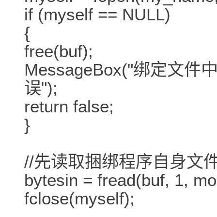
if (myself == NULL)
{
free(buf);
MessageBox("绑定文
误");
return false;
}
//先读取捆绑程序自身文
bytesin = fread(buf, 1, m
fclose(myself);