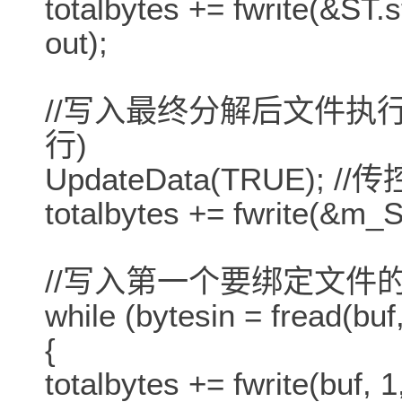
totalbytes += fwrite(&ST.s
out);
//写入最终分解后文件执
行)
UpdateData(TRUE); 
totalbytes += fwrite(&m_Sy
//写入第一个要绑定文件
while (bytesin = fread(buf
{
totalbytes += fwrite(buf, 1