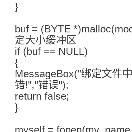
}
buf = (BYTE *)malloc(mo
定大小缓冲区
if (buf == NULL)
{
MessageBox("绑定
错!","错误");
return false;
}
myself = fopen(my_nam