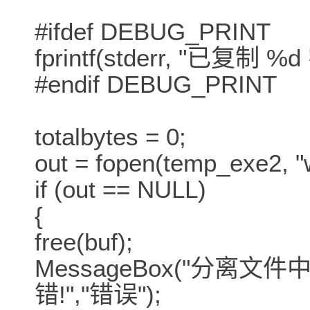
#ifdef DEBUG_PRINT
fprintf(stderr, "已复制 %d 
#endif DEBUG_PRINT
totalbytes = 0;
out = fopen(temp_ex
if (out == NULL)
{
free(buf);
MessageBox("分
错!","错误");