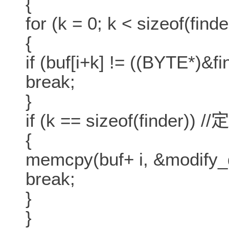
{
for (k = 0; k < sizeof(finde
{
if (buf[i+k] != ((BYTE*)&fi
break;
}
if (k == sizeof(fin
{
memcpy(buf+ i, &modify_d
break;
}
}