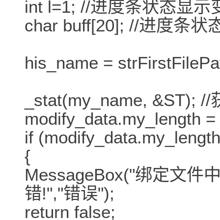
int l=1; //进度条状态显
char buff[20]; //进
his_name = strFirstF
_stat(my_name, &ST
modify_data.my_lengt
if (modify_data.my_length
{
MessageBox("绑定
错!","错误");
return false;