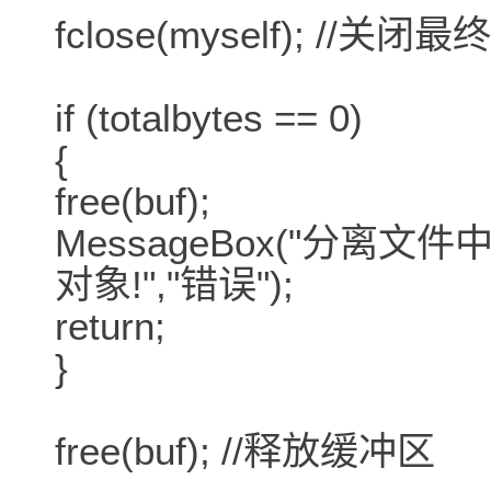
fclose(myself); //
if (totalbytes == 0)
{
free(buf);
MessageBox("分
对象!","错误");
return;
}
free(buf); //释放缓冲区