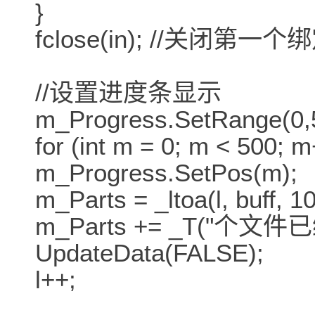
}
fclose(in); //关闭第
//设置进度条显示
m_Progress.SetRange(0,
for (int m = 0; m < 500; 
m_Progress.SetPos(m);
m_Parts = _ltoa(l, buff, 10
m_Parts += _T("个文件已
UpdateData(FALSE);
l++;