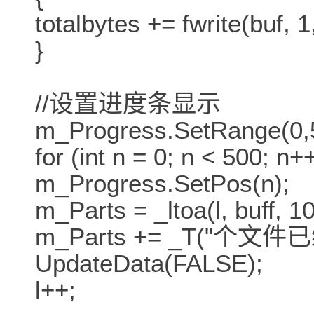
totalbytes += fwrite(buf, 1
}
//设置进度条显示
m_Progress.SetRange(0,
for (int n = 0; n < 500; n+
m_Progress.SetPos(n);
m_Parts = _ltoa(l, buff, 10
m_Parts += _T("个文件已
UpdateData(FALSE);
l++;