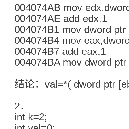
004074AB mov edx,dword 
004074AE add edx,1
004074B1 mov dword ptr 
004074B4 mov eax,dword 
004074B7 add eax,1
004074BA mov dword ptr 
结论：val=*( dword ptr [e
2．
int k=2;
int val=0;