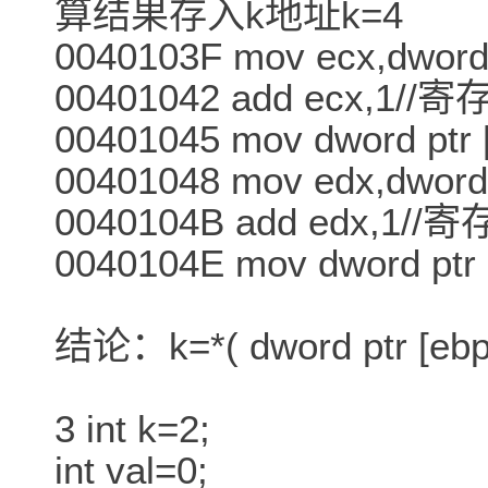
算结果存入k地址k=4
0040103F mov ecx,dword 
00401042 add ecx,1/
00401045 mov dword ptr [
00401048 mov edx,dword 
0040104B add edx,1
0040104E mov dword ptr 
结论：k=*( dword ptr [ebp
3 int k=2;
int val=0;