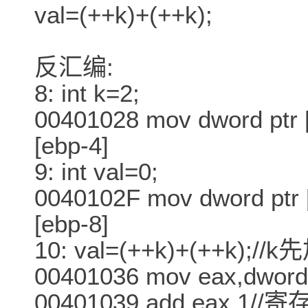
val=(++k)+(++k);
反汇编:
8: int k=2;
00401028 mov dword ptr
[ebp-4]
9: int val=0;
0040102F mov dword ptr
[ebp-8]
10: val=(++k)+(++k);//k
00401036 mov eax,dword 
00401039 add eax,1