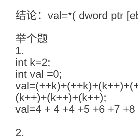
结论：val=*( dword ptr [eb
举个题
1.
int k=2;
int val =0;
val=(++k)+(++k)+(k++)+(+
(k++)+(k++)+(k++);
val=4 + 4 +4 +5 +6 +7 +8
2.