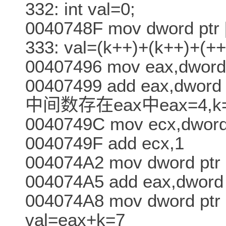
332: int val=0;
0040748F mov dword ptr 
333: val=(k++)+(k++)+(++
00407496 mov eax,dword 
00407499 add eax,dwo
中间数存在eax中eax=4,k
0040749C mov ecx,dword 
0040749F add ecx,1
004074A2 mov dword ptr 
004074A5 add eax,dword 
004074A8 mov dword ptr
val=eax+k=7