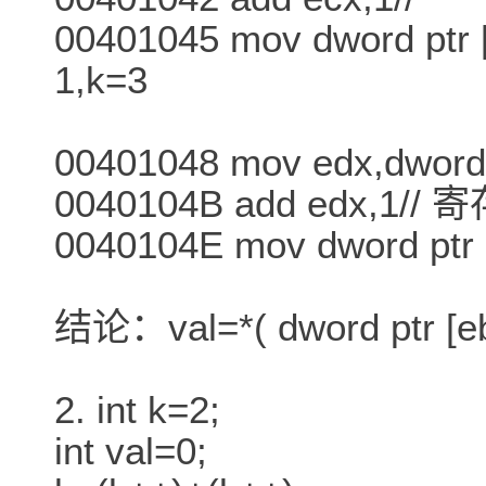
00401045 mov dword pt
1,k=3
00401048 mov edx,dword 
0040104B add edx,1/
0040104E mov dword pt
结论：val=*( dword ptr [eb
2. int k=2;
int val=0;