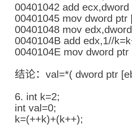
00401042 add ecx,dword p
00401045 mov dword ptr [
00401048 mov edx,dword 
0040104B add edx,1//k=
0040104E mov dword ptr 
结论：val=*( dword ptr [eb
6. int k=2;
int val=0;
k=(++k)+(k++);