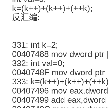
k=(k++)+(k++)+(++k);
反汇编:
331: int k=2;
00407488 mov dword ptr 
332: int val=0;
0040748F mov dword ptr 
333: k=(k++)+(k++)+(++k)
00407496 mov eax,dword 
00407499 add eax,dword p