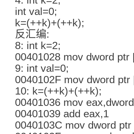
int val=0;
k=(++k)+(++k);
反汇编:
8: int k=2;
00401028 mov dword ptr [
9: int val=0;
0040102F mov dword ptr 
10: k=(++k)+(++k);
00401036 mov eax,dword 
00401039 add eax,1
0040103C mov dword ptr 