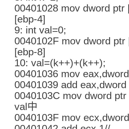
00401028 mov dword ptr
[ebp-4]
9: int val=0;
0040102F mov dword ptr
[ebp-8]
10: val=(k++)+(k++);
00401036 mov eax,dword
00401039 add eax,dword
0040103C mov dword pt
val中
0040103F mov ecx,dword 
00401042 add ecx,1//