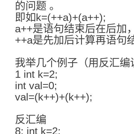
的问题 。
即如k=(++a)+(a++);
a++是语句结束后在后加
++a是先加后计算再语句
我举几个例子（用反汇编
1 int k=2;
int val=0;
val=(k++)+(k++);
反汇编
8: int k=2;