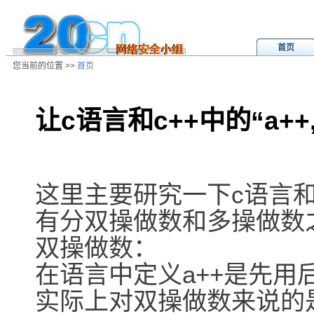
首页
您当前的位置 >>
首页
让c语言和c++中的“a++
/ns/wz/comp/data/2004010901105
这里主要研究一下c语言和c+
有分双操做数和多操做数
双操做数：
在语言中定义a++是先用后
实际上对双操做数来说的