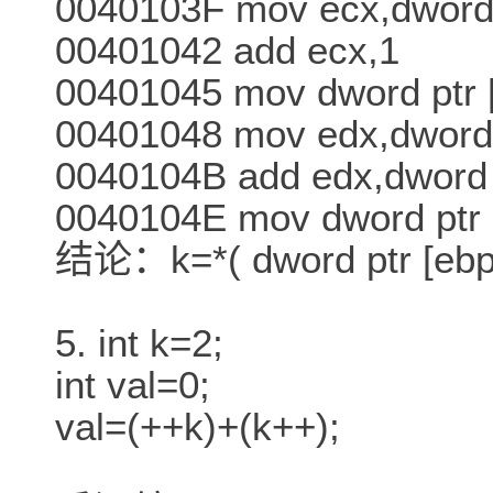
0040103F mov ecx,dword 
00401042 add ecx,1
00401045 mov dword ptr 
00401048 mov edx,dword 
0040104B add edx,dword
0040104E mov dword pt
结论：k=*( dword ptr [ebp
5. int k=2;
int val=0;
val=(++k)+(k++);