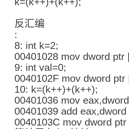
k=(k++)+(k++);
反汇编
:
8: int k=2;
00401028 mov dword ptr 
9: int val=0;
0040102F mov dword ptr 
10: k=(k++)+(k++);
00401036 mov eax,dword 
00401039 add eax,dword 
0040103C mov dword p