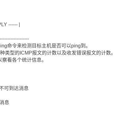
 ------ |
-------------------
ng命令来检测目标主机是否可以ping到。
各种类型的ICMP报文的计数以及收发错误报文的计数。
CMP"可以察看各个统计信息。
e 目标不可到达消息
错误消息