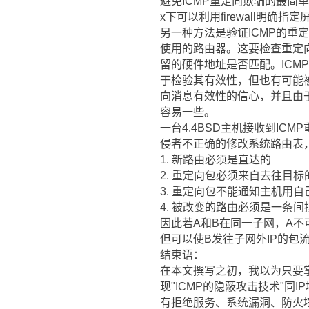
避免ICMP重定向欺骗的最简单
x下可以利用firewall明确指
另一种方法是验证ICMP的重
使用的路由器。这要检查重定向
留的硬件地址是否匹配。ICM
于检验其有效性，但也有可能
向消息有效性的信心，并且由
容易一些。
一台4.4BSD主机接收到I
侵者不正确的修改系统路由表
1. 新路由必须是直达的
2. 重定向包必须来自去往目
3. 重定向包不能通知主机用自己
4. 被改变的路由必须是一条间
因此若A和B在同一子网，A不
但可以使B发往子网外IP的包
结束语：
在本文撰写之初，我以为只要掌
现"ICMP的隐蔽攻击技术"同I
有拒绝服务、系统漏洞、防火墙