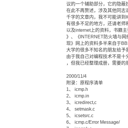
议的一个辅助部分，它的隐蔽
在此不再赘述，涉及其他同志
千字的文章内，我不可能讲到I
有很多不足的地方，还请老师
以及internet上的资料，书
》、《INTERNET防火墙与网
现》网上的资料多半来自于BBS
大学的很多不知名的朋友给予
由于我自己对编程技术不是十
，但我已经整理成册，需要的
2000/11/4
附录：原程序清单
1、 icmp.h
2、 icmp.in
3、 icredirect,c
4、 setmask.c
5、 icsetsrc.c
6、 icmp.c/Error Message/