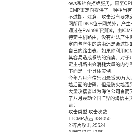
ows系统会拒绝服务。直至CP
ICMP重定向提供了一种相当
不过期。注意，攻击没有要求
网所用DNS位于网关外，产生
通过在Pwin98下测试，由ICM
特定主机路由，没有办法产生诸如2
定向包产生的路由还是会过期
自己的路由表，如果你利用IC
其容易造成系统的瘫痪。对于U
定主机路由会消耗大量的内存
下面是一个具体实例：
今年八月海信集团悬赏50万
墙后面的密码，但是防火墙遭到大
大量攻擂者以为海信公司言而
了八月轰动全国IT界的海信
录：
攻击类型 攻击次数
1 ICMP攻击 334050
2 碎片攻击 25524