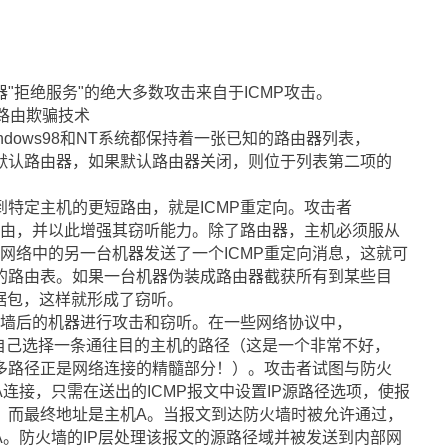
"拒绝服务"的绝大多数攻击来自于ICMP攻击。
）的路由欺骗技术
dows98和NT系统都保持着一张已知的路由器列表，
默认路由器，如果默认路由器关闭，则位于列表第二项的
特定主机的更短路由，就是ICMP重定向。攻击者
路由，并以此增强其窃听能力。除了路由器，主机必须服从
想网络中的另一台机器发送了一个ICMP重定向消息，这就可
的路由表。如果一台机器伪装成路由器截获所有到某些目
据包，这样就形成了窃听。
火墙后的机器进行攻击和窃听。在一些网络协议中，
告自己选择一条通往目的主机的路径（这是一个非常不好，
多路径正是网络连接的精髓部分！）。攻击者试图与防火
连接，只需在送出的ICMP报文中设置IP源路径选项，使报
，而最终地址是主机A。当报文到达防火墙时被允许通过，
A。防火墙的IP层处理该报文的源路径域并被发送到内部网