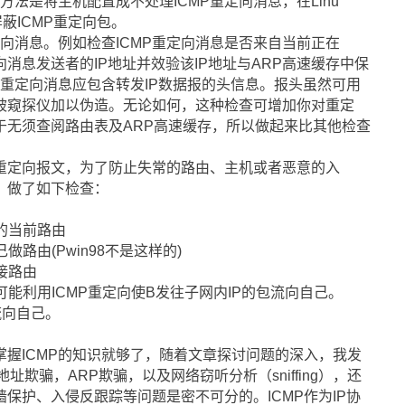
方法是将主机配置成不处理ICMP重定向消息，在Linu
定屏蔽ICMP重定向包。
定向消息。例如检查ICMP重定向消息是否来自当前正在
消息发送者的IP地址并效验该IP地址与ARP高速缓存中保
P重定向消息应包含转发IP数据报的头信息。报头虽然可用
被窥探仪加以伪造。无论如何，这种检查可增加你对重定
于无须查阅路由表及ARP高速缓存，所以做起来比其他检查
CMP重定向报文，为了防止失常的路由、主机或者恶意的入
，做了如下检查：
标的当前路由
做路由(Pwin98不是这样的)
接路由
可能利用ICMP重定向使B发往子网内IP的包流向自己。
流向自己。
握ICMP的知识就够了，随着文章探讨问题的深入，我发
P地址欺骗，ARP欺骗，以及网络窃听分析（sniffing），还
保护、入侵反跟踪等问题是密不可分的。ICMP作为IP协