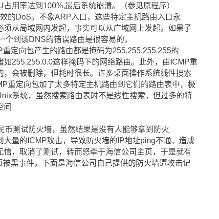
U占用率达到100%,最后系统崩溃。（参见原程序）
有效的DoS。不象ARP入口，这些特定主机路由入口永
必须从局域网内发起，事实可以从广域网上发起。如果子
一个到该DNS的错误路由是很容易的，
P重定向包产生的路由都是掩码为255.255.255.255的
55.255.0.0这样掩码下的网络路由。此外，由ICMP重
的，会被删除，但耗时很长。许多桌面操作系统线性搜索
MP重定向包加了太多特定主机路由到它们的路由表中，极
nix系统，虽然搜索路由表时不是线性搜索，但过多的特
空间
人民币测试防火墙，虽然结果是没有人能够拿到防火
量的ICMP攻击，导致防火墙的IP地址ping不通，造成
无信，取消了测试，转而怒牵于海信公司主页，于是就有
主页被黑事件，下面是海信公司自己提供的防火墙遭攻击记