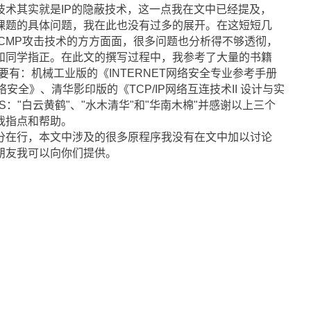
技术其实就是IP的隐蔽技术，这一点我在文中已经提及，
课题的具体问题，我在此也没有过多的展开。在这短短几
CMP攻击技术的方方面面，很多问题也分析得不够透彻，
和同学指正。在此文的撰写过程中，我参考了大量的书籍
籍主要有：机械工业版的《INTERNET网络安全专业参考手册
络安全》、清华影印版的《TCP/IP网络互连技术II 设计与实
："白云黄鹤"、"水木清华"和"华南木棉"并感谢以上三个
我指点和帮助。
分在行，本文中涉及的很多原程序我没有在文中加以讨论
朋友我可以向你们提供。