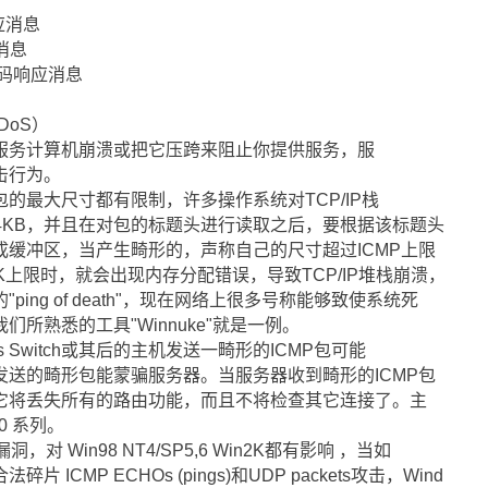
响应消息
求消息
地址掩码响应消息
DoS）
服务计算机崩溃或把它压跨来阻止你提供服务，服
击行为。
的最大尺寸都有限制，许多操作系统对TCP/IP栈
64KB，并且在对包的标题头进行读取之后，要根据该标题头
缓冲区，当产生畸形的，声称自己的尺寸超过ICMP上限
K上限时，就会出现内存分配错误，导致TCP/IP堆栈崩溃，
ing of death"，现在网络上很多号称能够致使系统死
所熟悉的工具"Winnuke"就是一例。
ess Switch或其后的主机发送一畸形的ICMP包可能
送的畸形包能蒙骗服务器。当服务器收到畸形的ICMP包
它将丢失所有的路由功能，而且不将检查其它连接了。主
500 系列。
，对 Win98 NT4/SP5,6 Win2K都有影响 ，当如
CMP ECHOs (pings)和UDP packets攻击，Wind