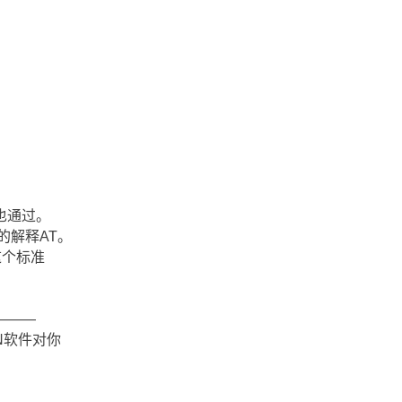
也通过。
的解释AT。
这个标准
―――
N软件对你