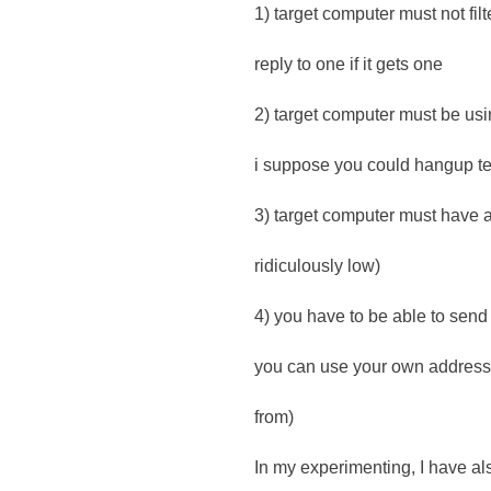
1) target computer must not f
reply to one if it gets one
2) target computer must be u
i suppose you could hangup tel
3) target computer must have a
ridiculously low)
4) you have to be able to send 
you can use your own address,
from)
In my experimenting, I have al