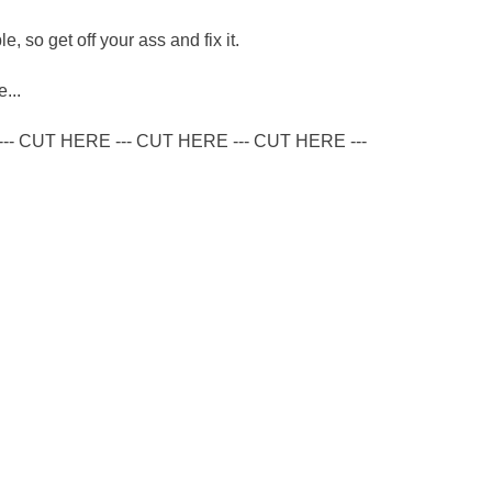
, so get off your ass and fix it.
...
--- CUT HERE --- CUT HERE --- CUT HERE ---