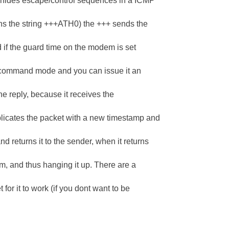
it hides escape/control sequences in a ICMP
ins the string +++ATH0) the +++ sends the
f the guard time on the modem is set
nto command mode and you can issue it an
he reply, because it receives the
licates the packet with a new timestamp and
 returns it to the sender, when it returns
dem, and thus hanging it up. There are a
for it to work (if you dont want to be