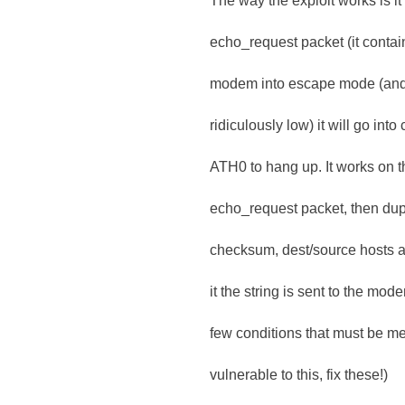
The way the exploit works is 
echo_request packet (it conta
modem into escape mode (and i
ridiculously low) it will go i
ATH0 to hang up. It works on t
echo_request packet, then dup
checksum, dest/source hosts and
it the string is sent to the mo
few conditions that must be met 
vulnerable to this, fix these!)