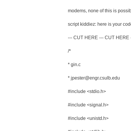
modems, none of this is possible
script kiddiez: here is your code
--- CUT HERE --- CUT HERE 
/*
* gin.c
* jpester@engr.csulb.edu
#include <stdio.h>
#include <signal.h>
#include <unistd.h>