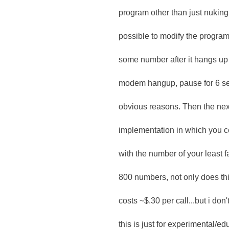
program other than just nuking y
possible to modify the program t
some number after it hangs u
modem hangup, pause for 6 sec
obvious reasons. Then the next 
implementation in which you c
with the number of your least
800 numbers, not only does th
costs ~$.30 per call...but i do
this is just for experimental/ed