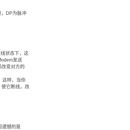
频，DP为脉冲
在线状态下，这
odem发送
须改变对方的
。这样，当你
，使它断线，改
：
但遗憾的是