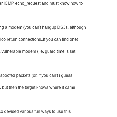
ilter ICMP echo_request and must know how to
sing a modem (you can't hangup DS3s, although
co return connections..if you can find one)
 vulnerable modem (i.e. guard time is set
spoofed packets (or..if you can't i guess
 but then the target knows where it came
so devised various fun ways to use this