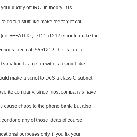
our buddy off IRC. In theory..it is
o do fun stuff like make the target call
p (i.e. +++ATH0,,,DT5551212) should make the
onds then call 5551212..this is fun for
variation I came up with is a smurf like
ould make a script to DoS a class C subnet,
 favorite company, since most company's have
is cause chaos to the phone bank, but also
n't condone any of those ideas of course,
ucational purposes only, if you fix your