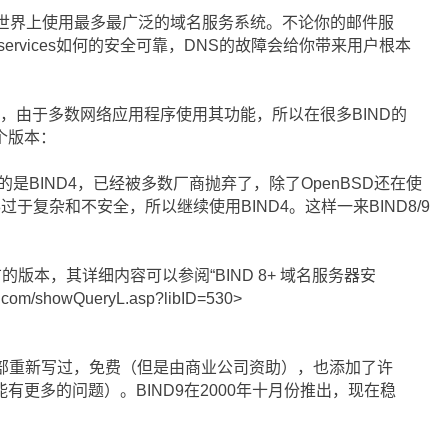
D是世界上使用最多最广泛的域名服务系统。不论你的邮件服
ervices如何的安全可靠，DNS的故障会给你带来用户根本
ed，由于多数网络应用程序使用其功能，所以在很多BIND的
个版本：
捆绑的是BIND4，已经被多数厂商抛弃了，除了OpenBSD还在使
D8过于复杂和不安全，所以继续使用BIND4。这样一来BIND8/9
的版本，其详细内容可以参阅“BIND 8+ 域名服务器安
s.com/showQueryL.asp?libID=530>
，全部重新写过，免费（但是由商业公司资助），也添加了许
有更多的问题）。BIND9在2000年十月份推出，现在稳