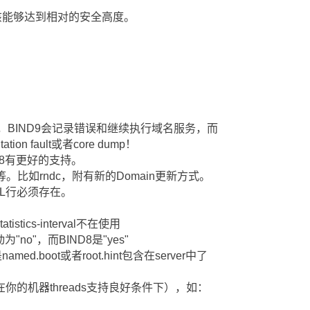
该能够达到相对的安全高度。
错误，BIND9会记录错误和继续执行域名服务，而
ion fault或者core dump！
ND8有更好的支持。
d工具等等。比如rndc，附有新的Domain更新方式。
TL行必须存在。
atistics-interval不在使用
动为"no"，而BIND8是"yes"
d.boot或者root.hint包含在server中了
的机器threads支持良好条件下），如：