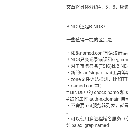
文章将具体介绍4，5，6，应
BIND9还是BIND8？
一些值得一提的区别是：
・如果named.conf有语法
BIND8只会记录错误和segmentat
・对于事务签名(TSIG)比BI
・新的start/stop/reloa
・zone文件语法检测，比如T
・named.conf中：
# BIND8中的 check-name 和 st
# 缺省属性 auth-nxdomain 自
・不需要root服务器列表，就是name
。
・可以使用多进程域名服务（在你
% ps ax |grep named