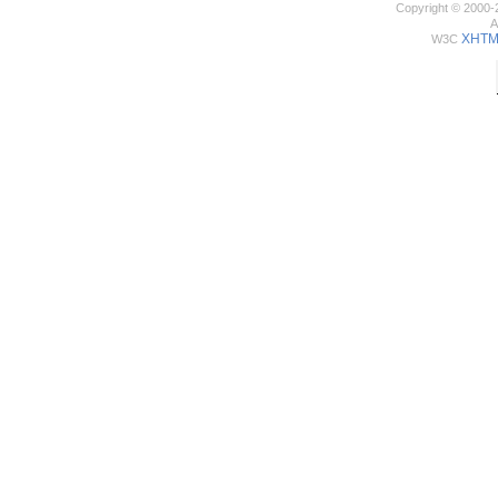
Copyright © 2000-
A
XHTML
W3C