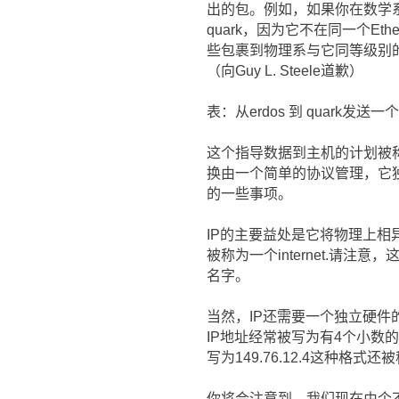
出的包。例如，如果你在数学系
quark，因为它不在同一个E
些包裹到物理系与它同等级别的网关
（向Guy L. Steele道歉）
表：从erdos 到 quark发送
这个指导数据到主机的计划被称为r
换由一个简单的协议管理，它独立于
的一些事项。
IP的主要益处是它将物理上相异
被称为一个internet.请注意，
名字。
当然，IP还需要一个独立硬件
IP地址经常被写为有4个小数的数
写为149.76.12.4这种格式还被称
你将会注意到，我们现在由个不