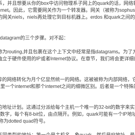
，并且想要从你的box中访问物理系子网上的quark的话，网
thernet。因此，它需要网关作为一个转发器。网关（被称为soph
niels，niels再处理它到目标机器上。erdos 和quark
一个datagram的三个步骤。对不起：
outing,并且包裹在这个上下文中经常是指datagrams。为了方便
硬件使用的IP或者Internet协议。在章节，我们将会更详细的谈到
的网络转化为月个亿显然统一的网络。这被被称为内部网络，它的结果“m
这里一个internet和那个internet之间的细微区别。后者是一个特殊的
的地址计划。这通过分派给每个主机一个唯一的32-bit的数字来
字，每个有8-bit位，由点隔开。例如，quark可能有一个IP地址
为dotted quad符号。
同类型的地址：第一个是主机名，象quark，然后是IP地址，