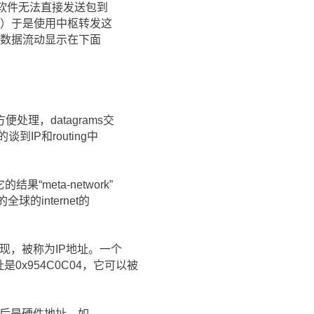
络软件无法直接发送包到
us）于是使用中枢转发这
之间的数据流动显示在下面
处理，datagrams交
IP和routing中
eta-network”
全球的internet的
实现，被称为IP地址。一个
是0x954C0C04，它可以被
最后是硬件地址，如