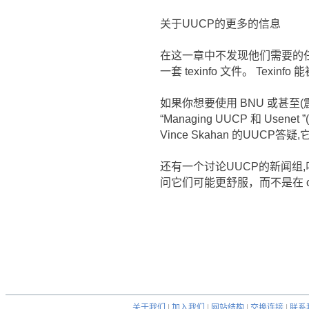
关于UUCP的更多的信息
在这一章中不发现他们需要的任
一套 texinfo 文件。 Texin
如果你想要使用 BNU 或甚至(震颤
“Managing UUCP 和 Us
Vince Skahan 的UUCP答疑,它
还有一个讨论UUCP的新闻组,叫作 
问它们可能更舒服，而不是在 comp
关于我们
|
加入我们
|
网站结构
|
交换连接
|
联系