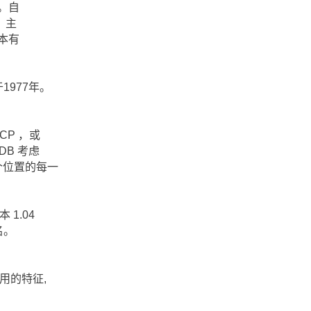
。自
，主
本有
1977年。
CP ，或
HDB 考虑
个位置的每一
 1.04
名。
用的特征,