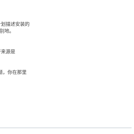
计划描述安装的
,分别地。
个好来源是
的问题，你在那里