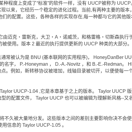
种程度上变成了“标准”的软件一样，没有 UUCP被称为 UUCP
 被实现以来，它经历一个稳定的进化过程。当前,有两种主要的版本
他们的配置。这些，各种各样的实现存在,每一种都与它的其他版
P ”,它由迈克・雷斯克，大卫・A・诺威茨，和格雷格・切斯森执行于
被使用。版本 2 最近的执行提供更新的 UUCP 种类的大部分。
通常被认为是 BNU (基本联网的实用程序)， HoneyDanBer UU
P.-Honeyman ， D.-A.-Novitz ，和 B.-E.-Redman。 
的缺点。例如，新转移协议被增加，线轴目录被切开，以便使每一
lor UUCP-1.04 ,它是本章基于之上的版本。 Taylor UUCP 版本
型的配置文件， Taylor UUCP 也可以被编辑为理解新风格--又
，并且将不久被大量地分发。这些版本之间的差别主要影响你决不会使
 Taylor UUCP-1.05 。