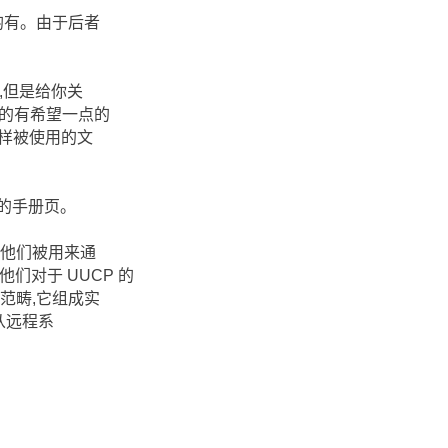
者均有。由于后者
,但是给你关
移的有希望一点的
各样被使用的文
线的手册页。
令。他们被用来通
们对于 UUCP 的
范畴,它组成实
它从远程系