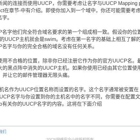
连接而使用UUCP，你需要考虑让名字与UUCP Mapping pro
 project在章节-中有介绍。即使你加入到一个域中，你还可能需要考
名字。
CP名字他们完全符合域名要求的第一个组成相一致。假设你的位
m，这样你的UUCP主机就会是swim。考虑在第一名字的基础上相互了解
CP名字与你的完全合格的域名没有任何关系。
使用不合格的位置，除非你已经注册它作为你的官方UUCP名。
大的黑点阵中消失的UUCP主机。如果你使用已经由其它位置使
，并让它的邮件管理器无限头痛。
用由主机名作为UUCP位置名称而设置的名字。这个名字通常被安置在
ipt。如果你的UUCP名字与你设置到你的主机名中的名字不同，你需要在配置
co有关你的UUCP名字的内容。这将在下面介绍
我们
20CN网络安全小组版权所有