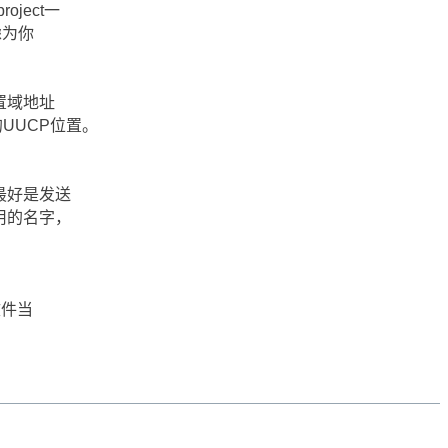
ject一
虑为你
置域地址
的UUCP位置。
最好是发送
用的名字，
文件当