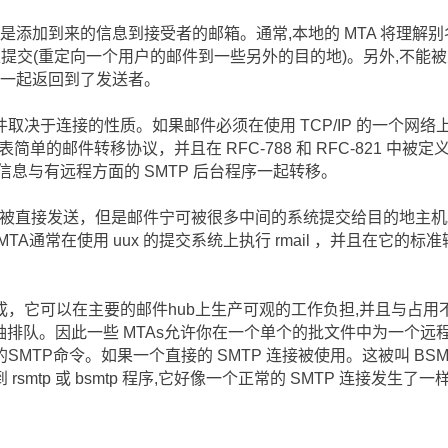
是添加到来的信息到接受者的邮箱。通常,本地的 MTA 将理解别
且提交(重定向一个用户的邮件到一些另外的目的地)。另外,不能
息一起返回到了发送者。
取决于连接的性质。如果邮件必须在使用 TCP/IP 的一个网络
代表简单的邮件转移协议，并且在 RFC-788 和 RFC-821 中被定义
信息与有远程方面的 SMTP 后台程序一起转移。
常不被直接发送，但是邮件宁可被很多中间的系统提交给目的地主机。
A通常在使用 uux 的提交系统上执行 rmail ，并且在它的标
，它可以在主要的邮件hub上生产可观的工作负担,并且与占用
轴排队。因此一些 MTAs允许你在一个单个的批文件中为一个远
MTP命令。如果一个直接的 SMTP 连接被使用。这被叫 BSMTP
smtp 或 bsmtp 程序,它好像一个正常的 SMTP 连接发生了