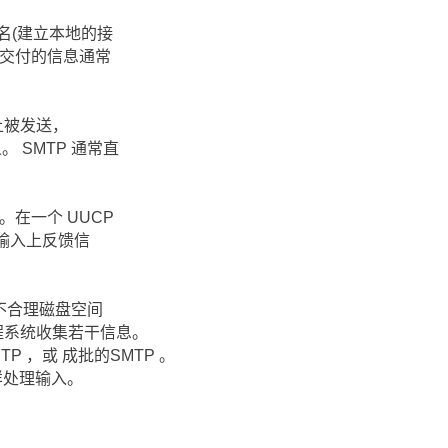
名(建立本地的接
被交付的信息通常
上被发送，
。 SMTP 通常直
在一个 UUCP
准输入上反馈信
不合理磁盘空间
程系统收集若干信息。
 ，或 成批的SMTP 。
一样处理输入。