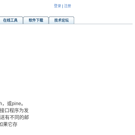
登录
|
注册
在线工具
软件下载
技术论坛
，或pine。
的接口程序为发
发送有不同的邮
(如果它存