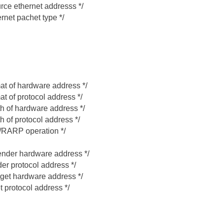
urce ethernet addresss */
rnet pachet type */
mat of hardware address */
at of protocol address */
th of hardware address */
h of protocol address */
/RARP operation */
sender hardware address */
er protocol address */
arget hardware address */
t protocol address */