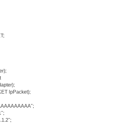
T;
r);
t
apter);
ET lpPacket);
AAAAAAAAAAA";
";
.1.2";