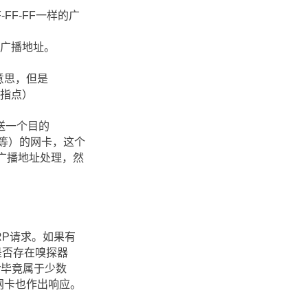
F-FF-FF一样的广
一个广播地址。
么意思，但是
X者指点）
送一个目的
广播等）的网卡，这个
广播地址处理，然
ARP请求。如果有
是否存在嗅探器
er毕竟属于少数
的网卡也作出响应。