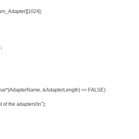
um_Adapter][1024];
;
har*)AdapterName, &AdapterLength) == FALSE)
st of the adapters!\n");