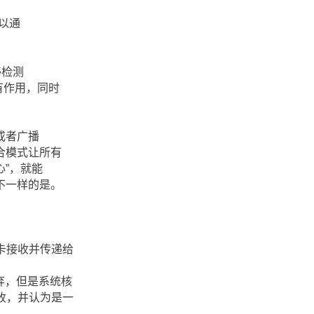
可以通
够检测
有作用，同时
或者广播
合模式让所有
心”，就能
不一样的是。
网卡接收并传递给
抛弃，但是系统核
接收，并认为是一