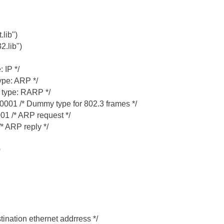
lib")
.lib")
 IP */
pe: ARP */
type: RARP */
1 /* Dummy type for 802.3 frames */
 /* ARP request */
 ARP reply */
0
tination ethernet addrress */