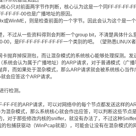
Windows核心只对前面两字节作判断，核心认为这是一个同FF-FF-FF-F
F-FF-FF-00也是广播地址的原因。
：对于Win9x或WinME，则是检查前面的一个字节。因此会认为这个是
楚，不过从一些资料得到会判断一个group bit，不清楚具体什
00-00，是FF-FF-FF-FF-FF-FF一个类别的吧。（望熟悉LINU
网卡抛弃掉探测包，而让混杂模式的系统核心能够处理探测。发
-FF-FE（系统会认为属于广播地址）的ARP请求，对于普通模式（
抛弃，而如果处于混杂模式，那么ARP请求就会被系统核心当作
核心就会应答这个ARP请求。
策略进行检测。
-FF-FF-FE的ARP请求，可以对网络中的每个节点都发送这样的
设置网卡为混杂模式，那么系统核心就会作出应答，可以判断这些节点
对于那些修改内核的sniffer，就没有办法了，不过这种Sniff
加载的包捕获驱动（WinPcap就是），可能会让没有在混杂模式