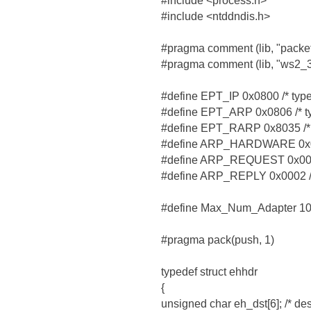
#include <process.h>
#include <ntddndis.h>
#pragma comment (lib, "packet.
#pragma comment (lib, "ws2_32
#define EPT_IP 0x0800 /* type:
#define EPT_ARP 0x0806 /* ty
#define EPT_RARP 0x8035 /* 
#define ARP_HARDWARE 0x000
#define ARP_REQUEST 0x0001
#define ARP_REPLY 0x0002 /*
#define Max_Num_Adapter 1
#pragma pack(push, 1)
typedef struct ehhdr
{
unsigned char eh_dst[6]; /* des