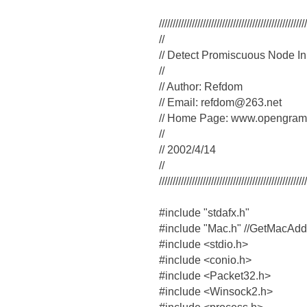
//////////////////////////////////////////////////////
//
// Detect Promiscuous Node I
//
// Author: Refdom
// Email: refdom@263.net
// Home Page: www.opengra
//
// 2002/4/14
//
//////////////////////////////////////////////////////
#include "stdafx.h"
#include "Mac.h" //
#include <stdio.h>
#include <conio.h>
#include <Packet32.h>
#include <Winsock2.h>