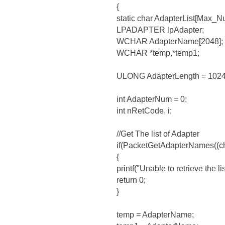
{
static char AdapterList[Max_N
LPADAPTER lpAdapter;
WCHAR AdapterName[2048];
WCHAR *temp,*temp1;
ULONG AdapterLength = 1024
int AdapterNum = 0;
int nRetCode, i;
//Get The list of Adapter
if(PacketGetAdapterNames((c
{
printf("Unable to retrieve the li
return 0;
}
temp = AdapterName;