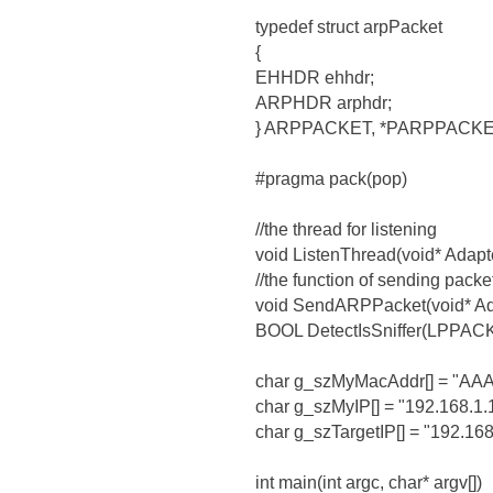
typedef struct arpPacket
{
EHHDR ehhdr;
ARPHDR arphdr;
} ARPPACKET, *PARPPACKE
#pragma pack(pop)
//the thread for listening
void ListenThread(void* Adapte
//the function of sending packe
void SendARPPacket(void* Ad
BOOL DetectIsSniffer(LPPACK
char g_szMyMacAddr[] = "A
char g_szMyIP[] = "192.168.1.1
char g_szTargetIP[] = "192.168
int main(int argc, char* argv[])