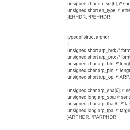
unsigned char eh_src[6]; /* so
unsigned short eh_type; /* ethe
}EHHDR, *PEHHDR;
typedef struct arphdr
{
unsigned short arp_hrd; /* for
unsigned short arp_pro; /* form
unsigned char arp_hln; /* leng
unsigned char arp_pln; /* lengt
unsigned short arp_op; /* ARP
unsigned char arp_sha[6]; /* 
unsigned long arp_spa; /* send
unsigned char arp_tha[6]; /* t
unsigned long arp_tpa; /* targe
}ARPHDR, *PARPHDR;