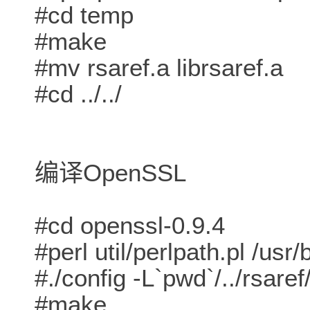
#cd temp
#make
#mv rsaref.a librsaref.a
#cd ../../
编译OpenSSL
#cd openssl-0.9.4
#perl util/perlpath.pl /usr/
#./config -L`pwd`/../rsare
#make