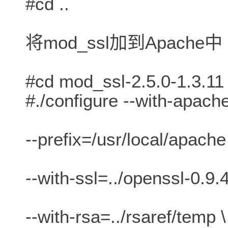
#cd ..
将mod_ssl加到Apache中
#cd mod_ssl-2.5.0-1.3.11
#./configure --with-apach
--prefix=/usr/local/apache
--with-ssl=../openssl-0.9.4
--with-rsa=../rsaref/temp \