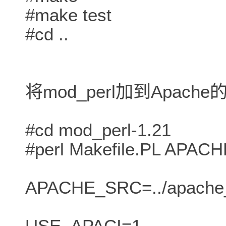
#make test
#cd ..
将mod_perl加到Apac
#cd mod_perl-1.21
#perl Makefile.PL APACH
APACHE_SRC=../apache_1
USE_APACI=1