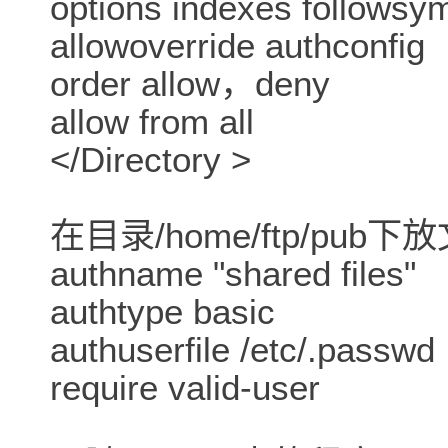
options indexes followsym
allowoverride authconfig
order allow，deny
allow from all
</Directory >
在目录/home/ftp/pub下
authname "shared files"
authtype basic
authuserfile /etc/.passwd
require valid-user