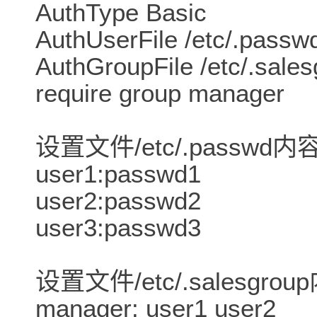
AuthType Basic
AuthUserFile /etc/.passw
AuthGroupFile /etc/.sale
require group manager
设置文件/etc/.passwd
user1:passwd1
user2:passwd2
user3:passwd3
设置文件/etc/.salesgro
manager: user1 user2