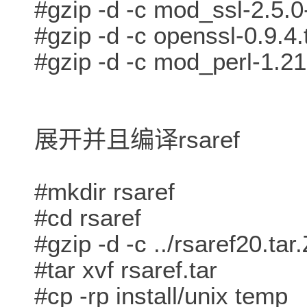
#gzip -d -c mod_ssl-2.5.0-1
#gzip -d -c openssl-0.9.4.t
#gzip -d -c mod_perl-1.21.t
展开并且编译rsaref
#mkdir rsaref
#cd rsaref
#gzip -d -c ../rsaref20.tar.Z
#tar xvf rsaref.tar
#cp -rp install/unix temp