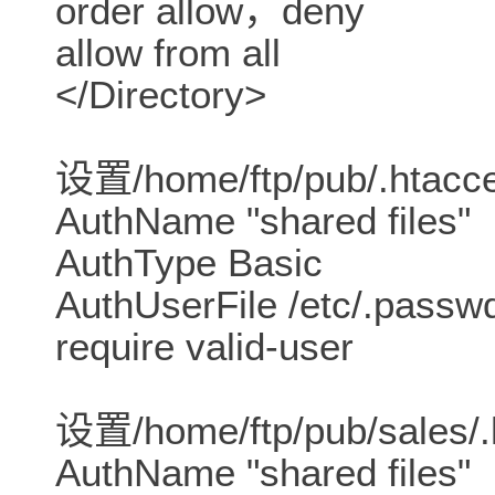
order allow，deny
allow from all
</Directory>
设置/home/ftp/pub/.htac
AuthName "shared files"
AuthType Basic
AuthUserFile /etc/.passw
require valid-user
设置/home/ftp/pub/sales/.
AuthName "shared files"