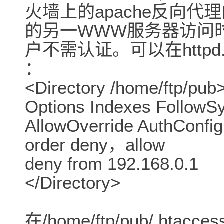
火墙上的apache反向代理
的另一WWW服务器访问
户不需认证。可以在httpd.
：
<Directory /home/ftp/pub
Options Indexes FollowS
AllowOverride AuthConfig
order deny，allow
deny from 192.168.0.1
</Directory>
在/home/ftp/pub/.htac