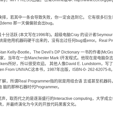
择，若其中一条会导致失败，你一定会选到它。 它有很多衍生说
emo 那一天偏偏就会出bug。
在世且十分活跃 (本文写在1996年)。超级电脑Cray 的设计者Seymou
他用机器码硬干出来的，没有出过任何bug或error。Real Pro
y-Bootle，The Devil's DP Dictionary 一书的作者(McGr
r 传奇专家，当年在一台Manchester Mark I开发程式。他现在是
s所好，所以很受欢迎。 其他人像David E. Lundstorm，写了许多
n From UNIVAC这本书，1987年出版，ISBN-0- 262-62075-8
，所谓Real Programmer指的就是用组合语 言或甚至机器码
脑的那种石器时代Programmer。
步入尾声，取而代之的是逐渐盛行的Interactive computing
统，并最终演化为今天的开放代码黑客文化。