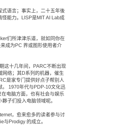
的程式语言；事实上，二十五年後
。LISP是MIT AI Lab成
cker们所津津乐道，就如同你在
份子後来成为PC 界或图形使用者介
1980中期这十几年间，PARC不断出现
域网络；其D系列的机器，催生
RC是家专门提供好点子帮别人
1970年代与PDP-10文化迅
up)，不只在电脑方面，也有社会与娱乐
明小夥子们投入电脑领域呢。
nternet，愈来愈多的读者参与讨
与Prodigy 的成立。