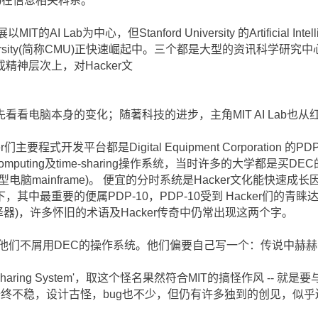
)在信息相关科系。
I Lab为中心，但Stanford University 的Artificial Intelli
n University(简称CMU)正快速崛起中。三个都是大型的资讯科
神层次上，对Hacker文
看看电脑本身的变化；随著科技的进步，主角MIT AI Lab也
r们主要程式开发平台都是Digital Equipment Corporatio
e computing及time-sharing操作系统，当时许多的大学都是
电脑mainframe)。 便宜的分时系统是Hacker文化能快速成
，其中最重要的便属PDP-10，PDP-10受到 Hacker们的青睐达
组译器)，许多怀旧的术语及Hacker传奇中仍常出现这两个字。
，但他们不屑用DEC的操作系统。他们偏要自己写一个：传说中赫赫
 Timesharing System'，取这个怪名果然符合MIT的搞怪作风 
始终不稳，设计古怪，bug也不少，但仍有许多独到的创见，似乎