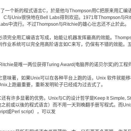
ie，发明了一个新的程式语言C，於是他与Thompson用C把原来用汇
Unix很快地在Bell Labs得到欢迎。1971年Thompson与R
Labs中流行。不过Thompson与Ritchie的雄心壮志还不止於此。
完全用汇编语言写成，始能让机器发挥最高的效能。Thompson
作业系统可以完全用高阶语言如C来写，仍保有不错的效能。五年
is Ritchie是唯一两位获得Turing Award(电脑界的诺贝尔奖)的
意味著，如果Unix可以在各种平台上跑的话，Unix 软件就能
nix上跑最重要，重新发明轮子已经成为过去式了。
许多显著的优势。Unix与C的设计哲学是Keep It Simple, Stup
之前或以後的程式语言）而不用一天到晚翻手册写程式。而Uni
pt或Perl script），可以发