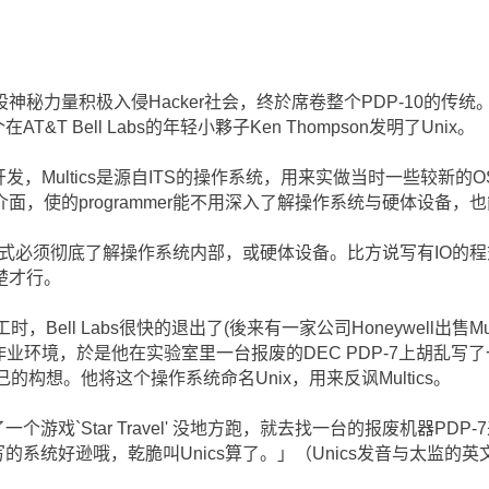
秘力量积极入侵Hacker社会，终於席卷整个PDP-10的传统
T&T Bell Labs的年轻小夥子Ken Thompson发明了Unix。
ics的开发，Multics是源自ITS的操作系统，用来实做当时一些较
面，使的programmer能不用深入了解操作系统与硬体设备，
r写个程式必须彻底了解操作系统内部，或硬体设备。比方说写有IO
楚才行。
时，Bell Labs很快的退出了(後来有一家公司Honeywell出售Mul
cs上的作业环境，於是他在实验室里一台报废的DEC PDP-7上胡乱
自己的构想。他将这个操作系统命名Unix，用来反讽Multics。
一个游戏`Star Travel' 没地方跑，就去找一台的报废机器PDP-7来玩
「你写的系统好逊哦，乾脆叫Unics算了。」（Unics发音与太监的英