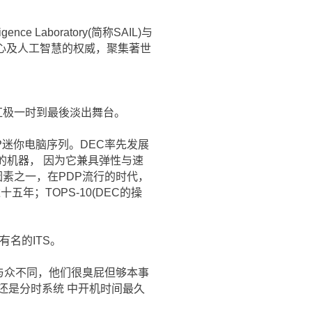
gence Laboratory(简称SAIL)与
学研究中心及人工智慧的权威，聚集著世
从红极一时到最後淡出舞台。
n 的PDP迷你电脑序列。DEC率先发展
买DEC的机器， 因为它兼具弹性与速
长因素之一，在PDP流行的时代，
十五年；TOPS-10(DEC的操
有名的ITS。
-- 就是要与众不同，他们很臭屁但够本事
还是分时系统 中开机时间最久