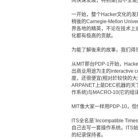
间快速发展，特别是(但不全是
一开始，整个Hacker文化的发展以MIT的A
稍後的Carnegie-Mello
界各地的精英，不论在技术上或精
化都有极高的贡献。
为能了解後来的故事，我们得先
从MIT那台PDP-1开始，Hacke
出商业用途为主的interactiv
度，还很便宜(相对於较快的大型
ARPANET上是DEC机器的天下
作系统)与MACRO-10(它的
MIT像大家一样用PDP-10
ITS全名是`Incompatible
自己去写一套操作系统。ITS
的纪录保持者。