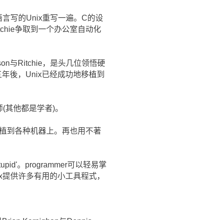
编语言写的Unix重写一遍。C的设
itchie争取到一个办公室自动化
与Ritchie，是头几位领悟硬
後，Unix已经成功地移植到
工程师(其他都是学者)。
移植到各种机器上。再也用不著
id'。programmer可以轻易掌
x提供许多有用的小工具程式，