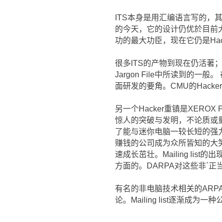
ITS本身是用汇编语言写的，
的今天，它的设计仍优於目前大多数
功的最大功臣，现在它仍是Hac
很多ITS的产物到现在仍活著；
Jargon File中所读到的
面研发的要角。CMU的Hack
另一个Hacker重镇是XEROX P
惊人的突破与发明，不论质或
了能与迷你电脑一较长短的强
赚钱的公司成为众所皆知的大笑话
速成长茁壮。Mailing list
方面的。DARPA对这些非`
有名的非电脑技术相关的ARPANE
论。Mailing list逐渐成为