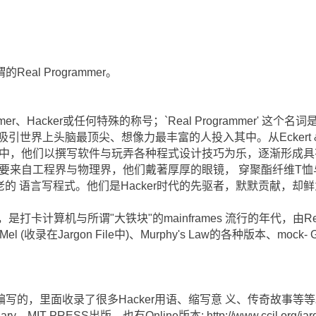
al Programmer。
mmer、Hacker或任何特殊的称号；`Real Programmer' 这
引世界上头脑最顶尖、想像力最丰富的人投入其中。从Eckert &M
r投入其中，他们以撰写软件与玩弄各种程式设计技巧为乐，逐渐形成
mmers主要来自工程界与物理界，他们戴著厚厚的眼镜， 穿聚酯纤维
老的 语言写程式。他们是Hacker时代的先驱者，默默贡献，却
打卡计算机与所谓"大铁块"的mainframes 流行的年代，由Real
(收录在Jargon File中)、Murphy's Law的各种版本、mock- Ger
者所编写的，里面收录了很多Hacker用语、缩写意 义、传奇故事等等。J
nary，MIT PRESS出版。也有Online版本: http://www.ccil.org/jar