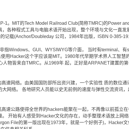
MIT的Tech Model Railroad Club(简称TMRC)的Power an
，各种程式工具与电脑术语开始出现，整个环境与文化一直发展下去
的记载(Anchor/Doubleday 公司，1984年出版，ISBN 0-385-191
ting并非指Windows、GUI、WYSIWYG等介面， 当时有terminal
g了。 最先使用Hacker这个字应该是MIT。1980年代早期学术界人工智慧的权威：
atory，其核心人物皆来自TMRC。从1969年 起，正好是ARPANE
国的高速网络。由美国国防部所出资兴建，一个实验性 质的数位
的大网络。 各地研究人员能以史无前例的速度与弹性交流资讯，
资讯高速公路使得全世界的hackers能聚在一起，不再像以前孤
。 开始有人感受到Hacker文化的存在，动手整理术语放上网
argon File的第一版出现在1973年，就是一个好例子)，Hacke