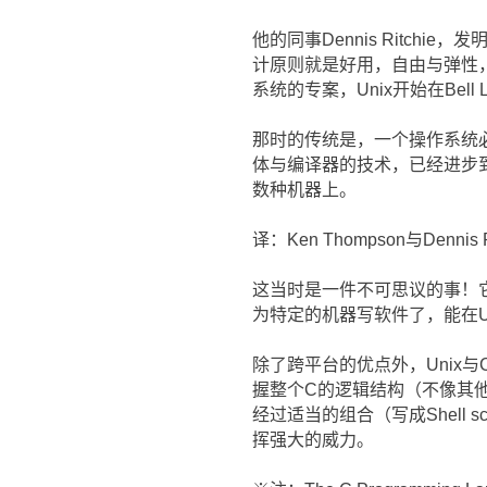
他的同事Dennis Ritch
计原则就是好用，自由与弹性， C与
系统的专案，Unix开始在Bell 
那时的传统是，一个操作系统必须
体与编译器的技术，已经进步到
数种机器上。
译：Ken Thompson与Denn
这当时是一件不可思议的事！它
为特定的机器写软件了，能在U
除了跨平台的优点外，Unix与C还有
握整个C的逻辑结构（不像其他
经过适当的组合（写成Shell scri
挥强大的威力。