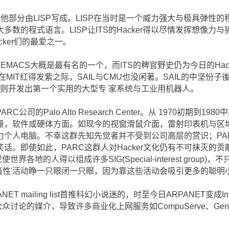
其他部分由LISP写成。LISP在当时是一个威力强大与极具弹性
的程式语言。LISP让ITS的Hacker得以尽情发挥想像力与搞怪能力
ker们的最爱之一。
EMACS大概是最有名的一个，而ITS的稗官野史仍为今日的Ha
一般。 在MIT红得发紫之际，SAIL与CMU也没闲著。SAIL的中坚
er则开发出第一个实用的大型专 家系统与工业用机器人。
ARC公司的Palo Alto Research Center。从 1970初期到
量，软件或硬体方面。如现今的视窗滑鼠介面，雷射印表机与区
力个人电脑。不幸这群先知先觉者并不受到公司高层的赏识；PA
。即使如此，PARC这群人对Hacker文化仍有不可抹灭的贡献。 
的出现使世界各地的人得以组成许多SIG(Special-interest gro
正当性'活动睁一只眼闭一只眼，因为靠这些活动会吸引更多的聪
T mailing list首推科幻小说迷的，时至今日ARPANET变成I
一种公众讨论的媒介，导致许多商业化上网服务如CompuServe、Genie