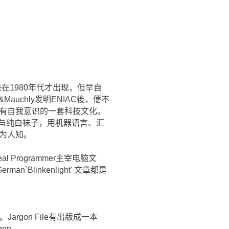
个名词是在1980年代才出现，但早自
auchly发明ENIAC後，便不
具有自我意识的一套科技文化。
T恤与纯白袜子，用机器语言、汇
鲜为人知。
 Programmer主宰电脑文
man`Blinkenlight' 文章都是
argon File有出版成一本
gon