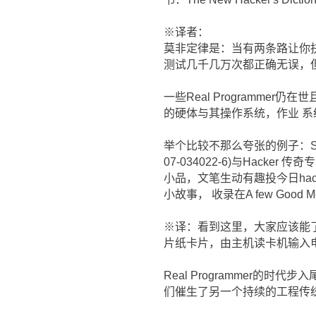
※译者：
莫非定律是：当有两条路让你抉
测试几千几万次都正确无误，但d
一些Real Programmer仍
的硬体与其操作系统，作业 系统是
举个比较不那么夸张的例子：Stan Kell
07-034022-6)与Hacke
小品，文笔生动有趣投今日hacker
小故事， 收录在A few Good Me
※译：看到这里，大家应该能了解
片纸卡片，由主机读卡机输入电 
Real Programmer的时代
们催生了另一个持续的工程传