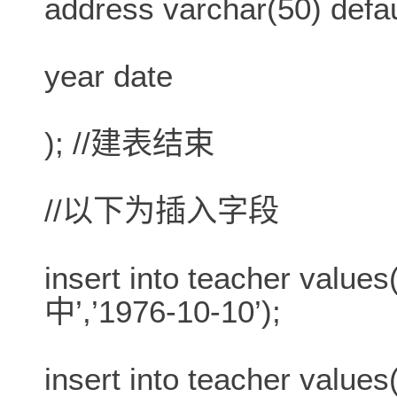
address varchar(50) defa
year date
); //建表结束
//以下为插入字段
insert into teacher value
中’,’1976-10-10’);
insert into teacher value