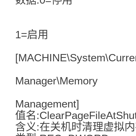
1=启用
[MACHINE\System\Current
Manager\Memory
Management]
值名:ClearPageFileAtShu
含义:在关机时清理虚拟