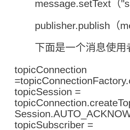
message.setText（"s
publisher.publish（m
下面是一个消息使用
topicConnection
=topicConnectionFactory
topicSession =
topicConnection.createT
Session.AUTO_ACKNO
topicSubscriber =