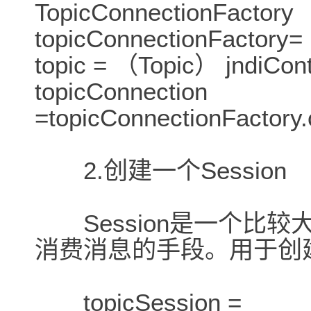
TopicConnectionFactory
topicConnectionFactory
topic = （Topic） jndiCo
topicConnection
=topicConnectionFactory
2.创建一个Session
Session是一个比较
消费消息的手段。用于创
topicSession =