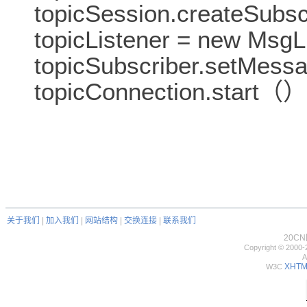
topicSession.createSubs
topicListener = new Msg
topicSubscriber.setMess
topicConnection.start（）
关于我们
|
加入我们
|
网站结构
|
交换连接
|
联系我们
20C
Copyright © 2000-
A
XHTML
W3C