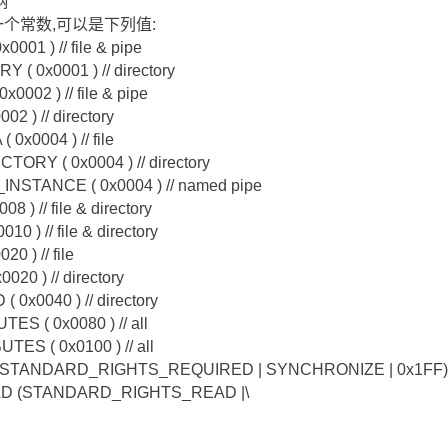
柄
为一个常数,可以是下列值:
001 ) // file & pipe
( 0x0001 ) // directory
002 ) // file & pipe
2 ) // directory
x0004 ) // file
ORY ( 0x0004 ) // directory
NSTANCE ( 0x0004 ) // named pipe
 ) // file & directory
 ) // file & directory
 ) // file
20 ) // directory
0x0040 ) // directory
S ( 0x0080 ) // all
ES ( 0x0100 ) // all
 (STANDARD_RIGHTS_REQUIRED | SYNCHRONIZE | 0x1FF)
AD (STANDARD_RIGHTS_READ |\