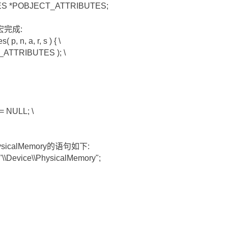
ES *POBJECT_ATTRIBUTES;
完成:
 p, n, a, r, s ) { \
T_ATTRIBUTES ); \
 = NULL; \
sicalMemory的语句如下:
Device\\PhysicalMemory";