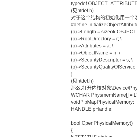
typedef OBJECT_ATTRIBUT
(见ntdef.h)
对于这个结构的初始化用一个宏
#define InitializeObjectAttributes(
(p)->Length = sizeof( OBJEC
(p)->RootDirectory = r; \
(p)->Attributes = a; \
(p)->ObjectName = n; \
(p)->SecurityDescriptor = s; \
(p)->SecurityQualityOfService
}
(见ntdef.h)
那么,打开内核对象\Device\Phy
WCHAR PhysmemName[] = L"\\
void * pMapPhysicalMemory;
HANDLE pHandle;
bool OpenPhysicalMemory()
{