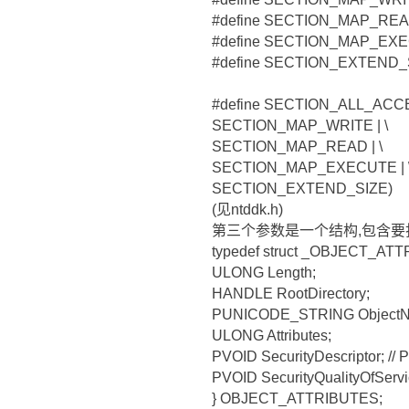
#define SECTION_MAP_REA
#define SECTION_MAP_EXE
#define SECTION_EXTEND_
#define SECTION_ALL_AC
SECTION_MAP_WRITE | \
SECTION_MAP_READ | \
SECTION_MAP_EXECUTE | 
SECTION_EXTEND_SIZE)
(见ntddk.h)
第三个参数是一个结构,包含要
typedef struct _OBJECT_ATT
ULONG Length;
HANDLE RootDirectory;
PUNICODE_STRING ObjectN
ULONG Attributes;
PVOID SecurityDescriptor; /
PVOID SecurityQualityOfSer
} OBJECT_ATTRIBUTES;