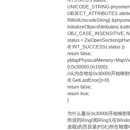
NTSTATUS status;
UNICODE_STRING physmemS
OBJECT_ATTRIBUTES attribu
RtlInitUnicodeString( &p
InitializeObjectAttributes( &a
OBJ_CASE_INSENSITIVE, 
status = ZwOpenSection(p
if( !NT_SUCCESS( status ))
return false;
pMapPhysicalMemory=MapVi
0,0x30000,0x1000);
//从内存地址0x30000开始映射
if( GetLastError()!=0)
return false;
return true;
}
为什么要从0x30000开始映射呢
所说的Ring0和Ring3,在Wi
进程)的页目录(PDE)所在物理