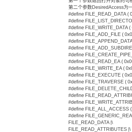
第一个参数返回打开对象的句
第二个参数DesiredAccess
#define FILE_READ_DATA ( 0x0
#define FILE_LIST_DIRECTORY 
#define FILE_WRITE_DATA ( 0x0
#define FILE_ADD_FILE ( 0x000
#define FILE_APPEND_DATA ( 0
#define FILE_ADD_SUBDIRECT
#define FILE_CREATE_PIPE_I
#define FILE_READ_EA ( 0x0008
#define FILE_WRITE_EA ( 0x0010
#define FILE_EXECUTE ( 0x0020
#define FILE_TRAVERSE ( 0x00
#define FILE_DELETE_CHILD ( 
#define FILE_READ_ATTRIBUTE
#define FILE_WRITE_ATTRIBUT
#define FILE_ALL_ACCESS
#define FILE_GENERIC_RE
FILE_READ_DATA |\
FILE_READ_ATTRIBUTES |\