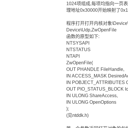
1024项组成,每项均指向一页表(P
理地址0x30000开始映射了0x1
程序打开打开内核对象\Device\Ph
Device\Udp,ZwOpenFile
函数的原型如下:
NTSYSAPI
NTSTATUS
NTAPI
ZwOpenFile(
OUT PHANDLE FileHandle,
IN ACCESS_MASK DesiredAc
IN POBJECT_ATTRIBUTES Obj
OUT PIO_STATUS_BLOCK IoS
IN ULONG ShareAccess,
IN ULONG OpenOptions
);
(见ntddk.h)