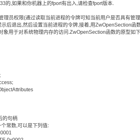
.33的,如果和你机器上的fport有出入,请检查fport版本.
管理员权限(通过读取当前进程的令牌可知当前用户是否具有管理
示后退出,然后设置当前进程的令牌,接着,用ZwOpenSection
ory,这个对象用于对系统物理内存的访问.ZwOpenSection函数的原型如下
;
cess;
ectAttributes
后的句柄
为一个常数,可以是下列值:
x0001
TE 0x0002