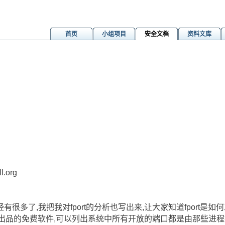
首页
小组项目
安全文档
资料文库
htm
l.org
多了,我把我对fport的分析也写出来,让大家知道fport是如何
tone team出品的免费软件,可以列出系统中所有开放的端口都是由那些进