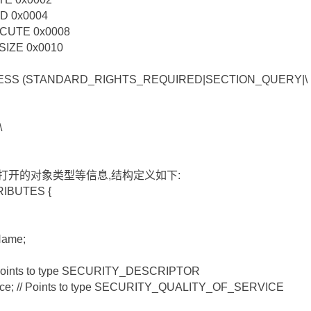
D 0x0004
CUTE 0x0008
SIZE 0x0010
CESS (STANDARD_RIGHTS_REQUIRED|SECTION_QUERY|\
\
打开的对象类型等信息,结构定义如下:
RIBUTES {
ame;
/ Points to type SECURITY_DESCRIPTOR
vice; // Points to type SECURITY_QUALITY_OF_SERVICE