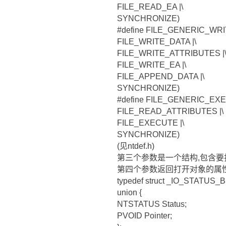
FILE_READ_EA |\
SYNCHRONIZE)
#define FILE_GENERIC_WR
FILE_WRITE_DATA |\
FILE_WRITE_ATTRIBUTES |
FILE_WRITE_EA |\
FILE_APPEND_DATA |\
SYNCHRONIZE)
#define FILE_GENERIC_E
FILE_READ_ATTRIBUTES |\
FILE_EXECUTE |\
SYNCHRONIZE)
(见ntdef.h)
第三个参数是一个结构,包含要
第四个参数返回打开对象的属性
typedef struct _IO_STATUS_
union {
NTSTATUS Status;
PVOID Pointer;