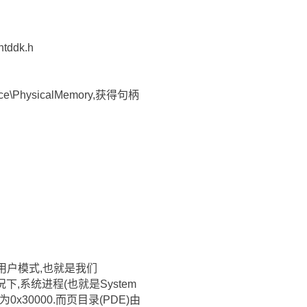
tddk.h
vice\PhysicalMemory,获得句柄
式和用户模式,也就是我们
情况下,系统进程(也就是System
x30000.而页目录(PDE)由