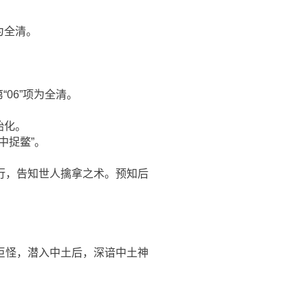
项为全清。
其中第“06”项为全清。
始化。
中捉鳖”。
行，告知世人擒拿之术。预知后
巨怪，潜入中土后，深谙中土神