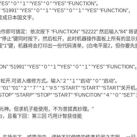
ES” “０” “１” “YES” “０” “YES” “FUNCTION”。
91” “YES” “０” “１” “YES” “０” “１” “YES” “FUNCTION”，
变成日本国文字，
可搞定：依次按下 “FUNCTION” “52222” 然后输入“84”
 “7” “停止”键同时按下，然后松开，此时机器操作面板上所有的
“1”键，机器将会打印出一份代码清单，(白电平是2，但你要先
51991” “YES” “０” “１”“YES” “０” “１” “YES” “FUNCTION”
后松开,可进入维修方式。输入“２” “１” “启动” “０” “启动”。
” “01” “２” “７” “１” “#５” “START” “START” “START”关开
” “STARP” “STOP” “START” “FUNCITON” “４” “０” “SE
元神。但求机子能使用，不为菩提真妙理。”
为，且看下回：第三回 巧用计智获佳能