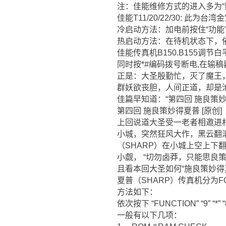
注：佳能维修方式的进入多为“
佳能T11/20/22/30: 
冷启动方法：加电前按住“功能
热启动方法：在待机状态下，依次按“
佳能传真机B150.B155调节白
同时按*#编码拨号断电,在输稿
正是：大圣殷勤忙，灭了魔王
群妖欲丧胆，人间正道，却是
佳篇早知道：“第四回 施良策妙
第四回 施良策妙得夏普 [原创]
上回说道大圣受一老者相邀进村
小城，突然狂风大作，黑云翻
（SHARP）在小城上空上下
小觑， “切勿卤莽，只能思良策
且看本回大圣如何“施良策妙得
夏普（SHARP）传真机分为
方法如下：
依次按下 “FUNCTION” “9” “
一般有以下几项：