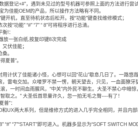
数据登记+#”，遇到未见过的型号机器可参照上面的方法进行尝
此为台湾金宝为佳能OEM的产品，所以操作方法略有不同。
”键开机，直至待机状态后松开。按“功能”键查找维修模式；
功能” “#” “7” “ 8”可将程序进行总清。
平衡!：
器放一张白纸,按复印键8次完成
，又伏佳能；
沧桑。
得夏普”。
用计伏了佳能诸小怪，心想可以回“花山”歇息几日了。一路悠哉
滚，雷电交加。众喽罗不禁一愣，朝天望去，只见，一血面獠牙
翻滚，一时间血雨腥风，“中关”内外民不聊生。大圣不禁心中暗惊，
智取之。” 大圣低首思量许久，忽一拍无毛之臀----有了！
夏普”：
FO和UX两大系列，但是维修方式的进入几乎完全相同，并且内
*” “8” “#” “7”“START”即可进入。机器多显示为“SOFT SWITCH M