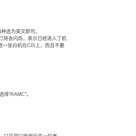
 将语种选为英文即可。
显示灯将会闪烁，表示已经进入了机
放一张白机在CIS上，而且不要
。
机。
T” 选择“RAMC”。