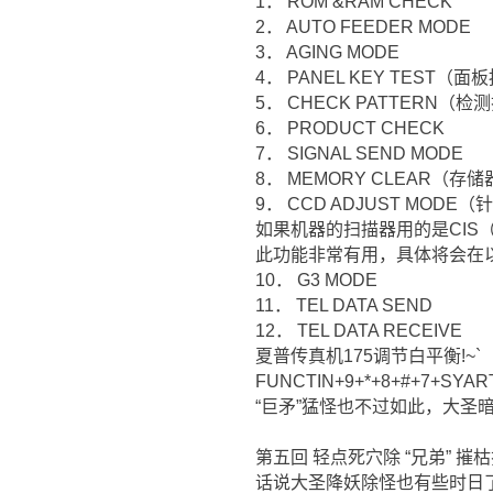
1． ROM &RAM CHECK
2． AUTO FEEDER MODE
3． AGING MODE
4． PANEL KEY TEST（
5． CHECK PATTERN（
6． PRODUCT CHECK
7． SIGNAL SEND MODE
8． MEMORY CLEAR（存
9． CCD ADJUST MODE
如果机器的扫描器用的是CIS（比
此功能非常有用，具体将会在以
10． G3 MODE
11． TEL DATA SEND
12． TEL DATA RECEIVE
夏普传真机175调节白平衡!~`
FUNCTIN+9+*+8+#+7+SYA
“巨矛”猛怪也不过如此，大圣
第五回 轻点死穴除 “兄弟” 摧枯拉
话说大圣降妖除怪也有些时日