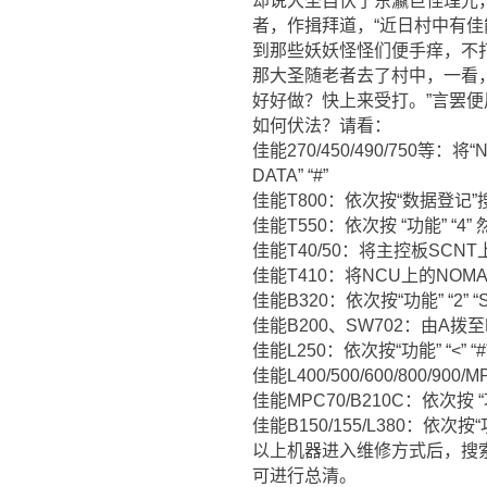
却说大圣自伏了东瀛巨怪理光
者，作揖拜道，“近日村中有佳
到那些妖妖怪怪们便手痒，不
那大圣随老者去了村中，一看
好好做？快上来受打。”言罢
如何伏法？请看：
佳能270/450/490/750等
DATA” “#”
佳能T800：依次按“数据登记”搜索
佳能T550：依次按 “功能” “4” 
佳能T40/50：将主控板SCNT上的
佳能T410：将NCU上的NOMAL
佳能B320：依次按“功能” “2” “STA
佳能B200、SW702：由A拨至B 依次
佳能L250：依次按“功能” “<” “#
佳能L400/500/600/800/900
佳能MPC70/B210C：依次按 “功
佳能B150/155/L380：依次按“功能”
以上机器进入维修方式后，搜索直至液
可进行总清。