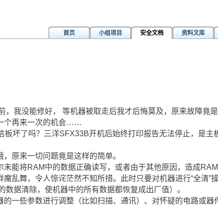
首页
小组项目
安全文档
资料文库
htm
前，我没能修好， 等机器被取走后我才后悔莫及，原来故障竟是
一个再来一次的机会……
通信板坏了吗？三洋SFX33B开机后始终打印报告无法停止，是主
哦，原来一切问题竟是这样的简单。
尔未能将RAM中的数据正确读写，或者由于其他原因，造成RA
群魔乱舞，令人惊诧茫然不知所措。此时只要对机器进行“全清”
里的数据清除，使机器中的所有数据都恢复成出厂值）。
器的一些参数进行调整（比如扫描、通讯）、对怀疑的电路或器