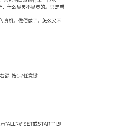
，只见洞口迤逦行来一位老
音，什么显灵不显灵的。只是看
传真机，做便做了，怎么又不
右键, 按1-7任意键
LL”按“SET或START” 即