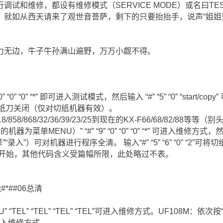
试和维修，都设有维修模式（SERVICE MODE）或名曰TES
就如从西天请来了观世音菩萨，剩下的只要抬抬手，说声“姐姐费
力无边，牛子牛孙满山遍野，万万小觑不得。
” “0” “0” “0” “*” 即可进入测试模式，然后输入 “#” “5” “0” “sta
set” 可将切纸刀关闭（仅对切纸机器有效）。
118/858/868/32/36/39/23/25到现在的KX-F66/68/82/88等等
菜单MENU）” “#” “9” “0” “0” “0” “*” 可进入维修方式，然后输入“
“选择”“录入”）可对机器进行程序全清。 输入“#” “5” “6” “0” “
00”开始，其他代码含义受篇幅所限，此处略过不表。
*##06总清
” “TEL” “TEL” “TEL” “TEL”可进入维修方式。UF108M：依次按“#” “
“*”可进入维修方式。