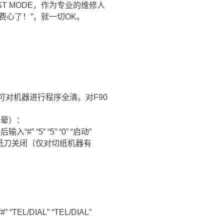
T MODE，作为专业的维修人
心了！”，就一切OK。
rt/copy” 可对机器进行程序全清。对F90
（别头晕）：
#” “5” “5” “0” “启动”
2”可将切纸刀关闭（仅对切纸机器有
TEL/DIAL” “TEL/DIAL”