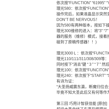
依次按“FUNCTION” “61995” “Y
理光580：依次按“FUNCTION” “519
操作完后，如果液晶显示突然
DON’T BE NERVOUS！
因为580有两种版本，按如下操作即
理光300维修的进入：将“3”
器的服务（维修）模式，接着按
碰到了原稿传感器！！)
理光3000Ｌ：依次按“FUNCTION” “
理光110/111/311/308/309等：
同时按下“消去”键 “３” “７” 然
理光100：依次按“FUNCITON” “01
理光240：依次按下“START” “STOP
有诗为证：
“大圣扬威震东瀛，断魔归位合
毕竟不知大圣此后又有何等作
第三回 巧用计智获佳能 [原创]