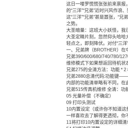
这日一喽罗慌慌张张前来禀报，东
的“三洋”“兄弟”近时兴风作浪
这“三洋”“兄弟”甚是嚣张，“
之势。
大圣暗量：这班大小妖怪，我已
大圣定睛片刻，忽然仰头哈哈大
轻点之，即刻降伏。对付“三洋
一、兄弟牌（BROTHER）
兄弟390/600/680/740/78
维修模式下如果想返回待机状态
兄弟275的全清方法：功能 * 2 8
兄弟2880总清代码:功能键――
内部的功能清单略有不同，在此
兄弟515传真机维修 全清：功能 
05 光量补偿（不确定）
09 打印头测试
10内置设定（或许你不知道这
一样喜欢去了解得更透彻，你
11将打印10内置设定的详细