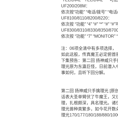
UF200/208M：
依次按“功能” “电话/拨号” “电
UF8100/8110/8200/8220：
依次按 “功能” “4” “#” “*” 
UF8300/8310/8330/8350/8700
依次按 “功能” “7” “MONITOR
注：06项全清中有多项选择，（
如此这般，传真魔王必定俯首
下集预告：第二回 扬神威只手
理光原为东瀛巨怪，日前潜入
事如何，且听下回分解。
第二回 扬神威只手擒理光 [原创
话表大圣单臂伏了牛魔王，又
理，扎根颇深，具名理光。诸
理光兽种类繁多，如今花开数
理光170/177/180/188/880/10