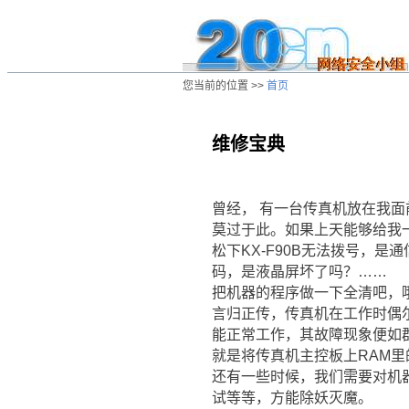
您当前的位置 >>
首页
维修宝典
/ns/wz/otherwz/data/20050420032339.
曾经， 有一台传真机放在我面
莫过于此。如果上天能够给我
松下KX-F90B无法拨号，是
码，是液晶屏坏了吗？……
把机器的程序做一下全清吧，
言归正传，传真机在工作时偶
能正常工作，其故障现象便如
就是将传真机主控板上RAM
还有一些时候，我们需要对机
试等等，方能除妖灭魔。