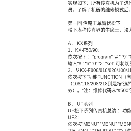
实现如下：所有传真机为了进行调
员，了解了机器的维修模式后，
第一回 治魔王单臂伏松下
松下堪称传真界的牛魔王，法
A． KX系列
1、KX-F50/90：
依次按下 ：“program” “# ” “9
输入“# ” “6” “0” “3” “
2、从KX-F808/818/828/108/
依次按下“功能FUNCTION（有的机器为
（108/118/208/218则是按
效）。*注：维修代码从“#5
B． UF系列
UF松下系列传真机总清!：功能#
UF2：
依次按“MENU” “MENU” “MENU
“TEL/DIAL” “TEL/DIAL” 