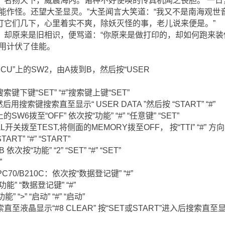
，名扬天下，威震海内。诸种不好使唤的传真机闻之丧胆。 一日
能作怪。还望大圣显灵。”大圣闻言大笑道：“我又不是南海观世
打它们几下，心里着实不爽，除妖灭怪的事，老儿说来便是。”
，却原来是旧相识，便骂道：“你原来是做打印的，却如何跑来装
便用计伏了佳能。
：将“NCU”上的SW2，由A拨到B，然后按“USER
键下键“SET” “#”搜索键上键“SET”
然后用搜索键搜索直至显示“ USER DATA ”然后按 “START” “#”
SW6拨至“OFF” 依次按“功能” “#” “任意键” “SET”
开关拨至TEST,将侧面的MEMORY拨至OFF， 按“TTI” “#” 方向
RT” “#” “START”
按“功能” “2” “SET” “#” “SET”
”
/MPC70/B210C：依次按“数据登记键” “#”
能” “数据登记键” “#”
 “>” “启动” “#” “启动”
晶显示“#8 CLEAR” 按“SET或START”进入后搜索直至显示“A