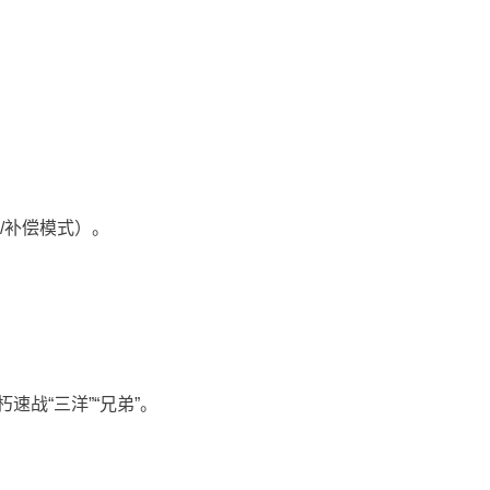
隐/补偿模式）。
战“三洋”“兄弟”。