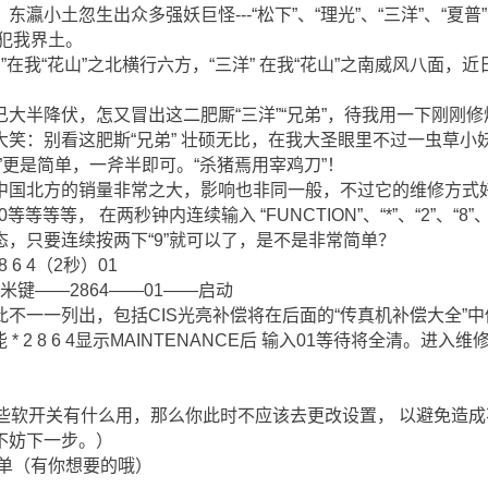
瀛小土忽生出众多强妖巨怪---“松下”、“理光”、“三洋”、“夏普
、犯我界土。
兄弟”在我“花山”之北横行六方，“三洋” 在我“花山”之南威风八面
大半降伏，怎又冒出这二肥厮“三洋”“兄弟”，待我用一下刚刚修
笑：别看这肥斯“兄弟” 壮硕无比，在我大圣眼里不过一虫草小
”更是简单，一斧半即可。“杀猪焉用宰鸡刀”！
在中国北方的销量非常之大，影响也非同一般，不过它的维修方式
0/1270等等等等， 在两秒钟内连续输入 “FUNCTION”、“*”、“2”、
，只要连续按两下“9”就可以了，是不是非常简单？
 6 4（2秒）01
米键――2864――01――启动
不一一列出，包括CIS光亮补偿将在后面的“传真机补偿大全”
* 2 8 6 4显示MAINTENANCE后 输入01等待将全清。进入
些软开关有什么用，那么你此时不应该去更改设置， 以避免造成
不妨下一步。）
清单（有你想要的哦）