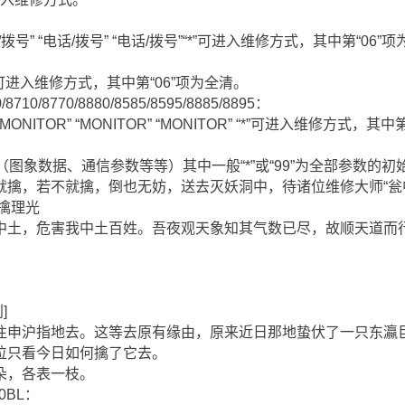
话/拨号” “电话/拨号” “电话/拨号”“*”可进入维修方式，其中第“06”
“#” “#”可进入维修方式，其中第“06”项为全清。
/8710/8770/8880/8585/8595/8885/8895：
” “MONITOR” “MONITOR” “MONITOR” “*”可进入维修方式，
图象数据、通信参数等等）其中一般“*”或“99”为全部参数的初
就擒，若不就擒，倒也无妨，送去灭妖洞中，待诸位维修大师“瓮
擒理光
中土，危害我中土百姓。吾夜观天象知其气数已尽，故顺天道而
]
往申沪指地去。这等去原有缘由，原来近日那地蛰伏了一只东瀛
位只看今日如何擒了它去。
朵，各表一枝。
00BL：