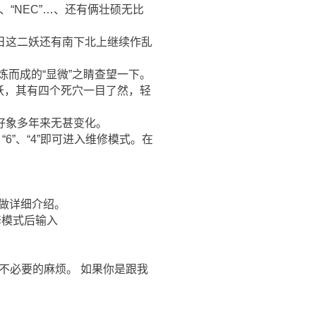
”、“NEC”…、还有俩壮硕无比
，近日这二妖还有南下北上继续作乱
炼而成的“显微”之睛查望一下。
妖，其有四个死穴一目了然，轻
好象多年来无甚变化。
“8”、“6”、“4”即可进入维修模式。在
中做详细介绍。
维修模式后输入
不必要的麻烦。 如果你是跟我