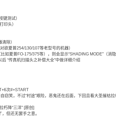
面板按键测试）
检测打印头）
储器清除）
（针对欲夏普254/130/107等老型号的机器）
如夏普FO-175/375等），则会显示“SHADING MODE”（消
后 “传真机扫描头之补偿大全”中做详细介绍
RT+6次#+START
暗自窃笑，不过“村途”艰险，恶鬼还在后面，下回且看大圣摧枯拉朽速
朽降“三洋” [原创]
了，但还无罢手之意。