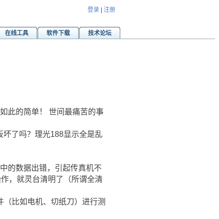
登录
|
注册
在线工具
软件下载
技术论坛
如此的简单！ 世间最痛苦的事
板坏了吗？理光188显示全是乱
M中的数据出错，引起传真机不
操作，就灵台清明了（所谓全清
件（比如电机、切纸刀）进行测