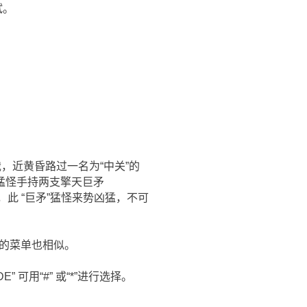
试。
，近黄昏路过一名为“中关”的
猛怪手持两支擎天巨矛
此 “巨矛”猛怪来势凶猛，不可
部的菜单也相似。
ODE” 可用“#” 或“*”进行选择。