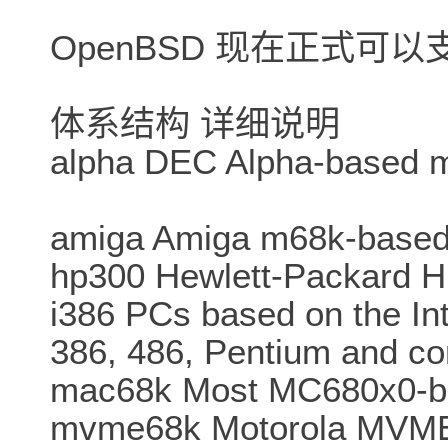
OpenBSD 现在正式可
体系结构 详细说明
alpha DEC Alpha-based 
amiga Amiga m68k-based
hp300 Hewlett-Packard 
i386 PCs based on the Inte
386, 486, Pentium and co
mac68k Most MC680x0-ba
mvme68k Motorola MVME