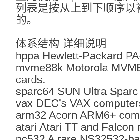
列表是按从上到下顺序以
的。
体系结构 详细说明
hppa Hewlett-Packard P
mvme88k Motorola MVM
cards.
sparc64 SUN Ultra Sparc
vax DEC’s VAX computer
arm32 Acorn ARM6+ comp
atari Atari TT and Falcon
pc532 A rare NS32532-ba