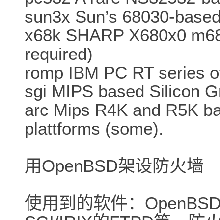
sun3x Sun’s 68030-based
x68k SHARP X680x0 m68
required)
romp IBM PC RT series o
sgi MIPS based Silicon G
arc Mips R4K and R5K ba
plattforms (some).
用OpenBSD架设防火墙
使用到的软件：OpenBSD、