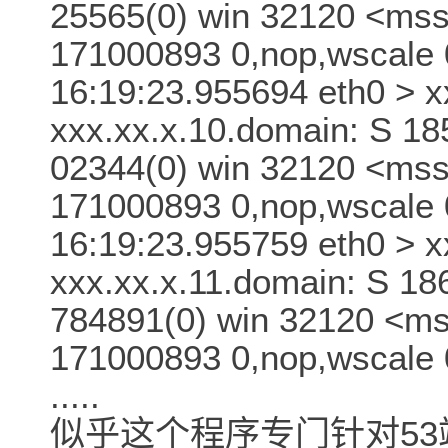
25565(0) win 32120 <ms
171000893 0,nop,wscale 
16:19:23.955694 eth0 > x
xxx.xx.x.10.domain: S 1
02344(0) win 32120 <ms
171000893 0,nop,wscale 
16:19:23.955759 eth0 > x
xxx.xx.x.11.domain: S 1
784891(0) win 32120 <m
171000893 0,nop,wscale 
.....
似乎这个程序专门针对53