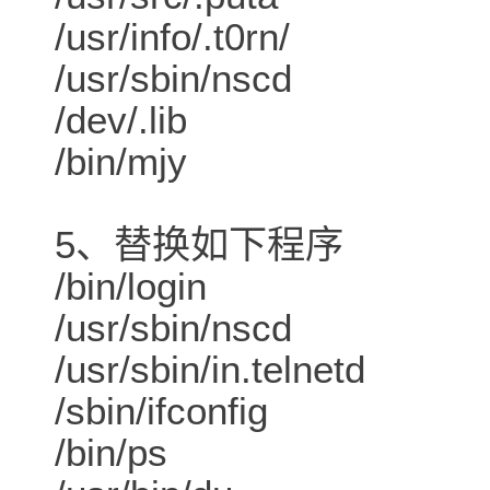
/usr/info/.t0rn/
/usr/sbin/nscd
/dev/.lib
/bin/mjy
5、替换如下程序
/bin/login
/usr/sbin/nscd
/usr/sbin/in.telnetd
/sbin/ifconfig
/bin/ps