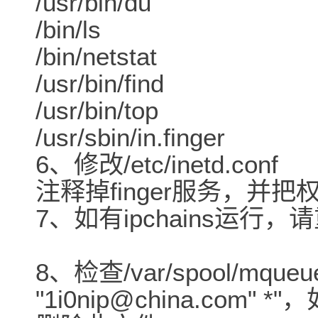
/usr/bin/du
/bin/ls
/bin/netstat
/usr/bin/find
/usr/bin/top
/usr/sbin/in.finger
6、修改/etc/inetd.conf
注释掉finger服务，并把权
7、如有ipchains运行
8、检查/var/spool/mqu
"1i0nip@china.co