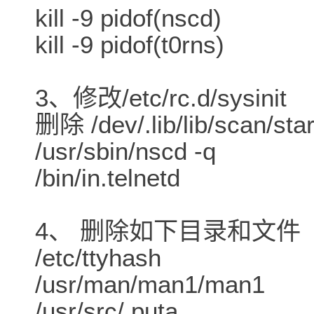
kill -9 pidof(nscd)
kill -9 pidof(t0rns)
3、修改/etc/rc.d/sysinit
删除 /dev/.lib/lib/scan/sta
/usr/sbin/nscd -q
/bin/in.telnetd
4、 删除如下目录和文件
/etc/ttyhash
/usr/man/man1/man1
/usr/src/.puta