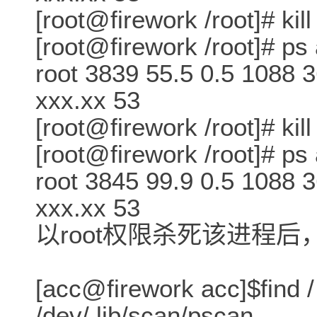
[root@firework /root]# kil
[root@firework /root]# ps
root 3839 55.5 0.5 1088 
xxx.xx 53
[root@firework /root]# kil
[root@firework /root]# ps
root 3845 99.9 0.5 1088 
xxx.xx 53
以root权限杀死该进程
[acc@firework acc]$find /
/dev/.lib/scan/pscan