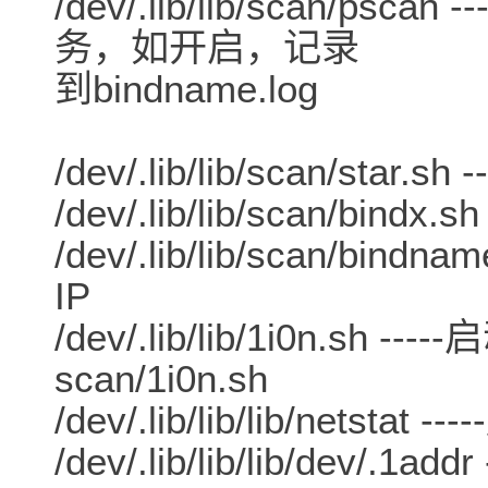
/dev/.lib/lib/scan/p
务，如开启，记录
到bindname.log
/dev/.lib/lib/scan/star.
/dev/.lib/lib/scan/bindx.s
/dev/.lib/lib/scan/bi
IP
/dev/.lib/lib/1i0n.sh -
scan/1i0n.sh
/dev/.lib/lib/lib/netstat --
/dev/.lib/lib/lib/dev/