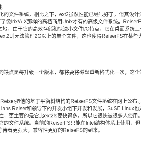
能
代化的文件系统，相比之下，ext2虽然性能已经很好了，但其设计
x拥有了像Irix/AIX那样的高档商用Unix才有的高级文件系统。Rei
地，由于它的高效存储和快速小文件I/O特点，它在桌面系统上
/3。而ext2则无法管理2G以上的单个文件，这也使得ReiserFS在
批评的缺点是每升级一个版本，都将要将磁盘重新格式化一次，这
Reiser把他的基于平衡树结构的ReiserFS文件系统在网上公布 。
在Hans Reiser和领导下的开发小组下开发和发展，SuSE Li
特性，更主要的是它比ext2fs要快得多，所以它很快被很多人使用。据说
它的文件系统。当前的ReiserFS只能在Intel结构体系上使用，但
待着更强大，兼容性更好的ReiseFS的到来。