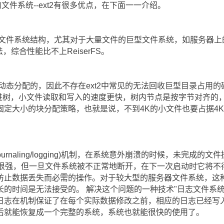
传统的文件系统--ext2有很多优点，在下面一一介绍。
的文件系统结构，尤其对于大量文件的巨型文件系统，如服务器上的
，综合性能比不上ReiserFS。
动态分配的，因此不存在ext2中常见的无法回收巨型目录占用的磁盘
储进树，小文件读取和写入的速度更快，树内节点是按字节对齐的
用固定大小的块分配策略，也就是说，不到4K的小文件也要占据4
ournaling/logging)机制，在系统意外崩溃的时候，未完成
壮性很强，但一旦文件系统被不正常地断开，在下一次启动时它将
防止数据丢失而必需的操作。对于较大型的服务器文件系统，这种
长的时间是无法接受的。 解决这个问题的一种技术"日志文件系统
日志在机制保证了在每个实际数据修改之前，相应的日志已经写
后就能恢复成一个完整的系统，系统也就能很快的使用了。