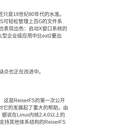
还只是19世纪80年代的水准。
serFS可轻松管理上百G的文件系
也表现出色：启动X窗口系统的
某些大型企业级应用中比ext2要出
个缺点也正在改进中。
 这是ReiserFS的第一次公开
nux也对它的发展起了重大的帮助。由
在Linux内核2.4.0以上的
支持其他体系结构的ReiserFS