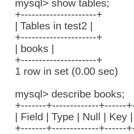
mysql> show tables;
+---------------------+
| Tables in test2 |
+---------------------+
| books |
+---------------------+
1 row in set (0.00 sec)
mysql> describe books;
+-------+-------------+------+
| Field | Type | Null | Key |
+-------+-------------+------+