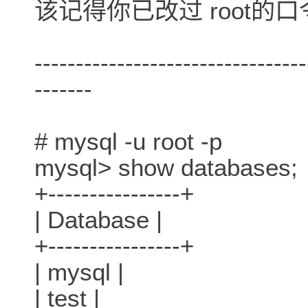
该记得你已改过 root的
---------------------------------
-------
# mysql -u root -p
mysql> show databases;
+----------------+
| Database |
+----------------+
| mysql |
| test |