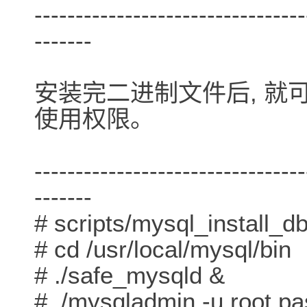
---------------------------------
-------
安装完二进制文件后, 就可
使用权限。
---------------------------------
-------
# scripts/mysql_install_d
# cd /usr/local/mysql/bin
# ./safe_mysqld &
# ./mysqladmin -u root 