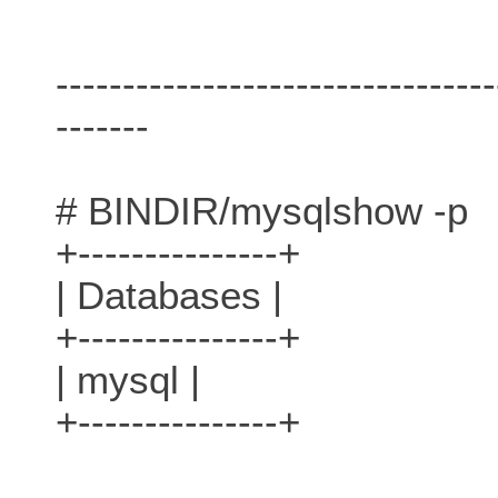
---------------------------------
-------
# BINDIR/mysqlshow -p
+---------------+
| Databases |
+---------------+
| mysql |
+---------------+