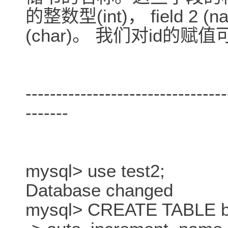
的整数型(int)， field 
(char)。 我们对id的
---------------------------------
-------
mysql> use test2;
Database changed
mysql> CREATE TABLE book