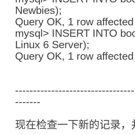
Newbies);
Query OK, 1 row affected
mysql> INSERT INTO boo
Linux 6 Server);
Query OK, 1 row affected
---------------------------------
-------
现在检查一下新的记录，并熟