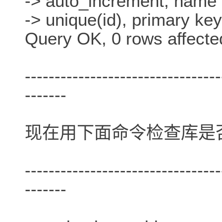
-> auto_increment, name c
-> unique(id), primary key(
Query OK, 0 rows affecte
---------------------------------
-------
现在用下面命令检查库是
---------------------------------
-------