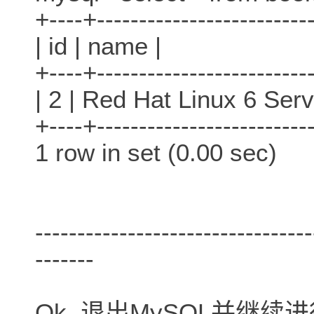
+----+-------------------------
| id | name |
+----+-------------------------
| 2 | Red Hat Linux 6 Serv
+----+-------------------------
1 row in set (0.00 sec)
---------------------------------
-------
Ok, 退出MySQL并继