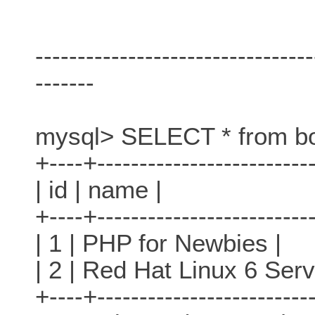
---------------------------------
-------
mysql> SELECT * from b
+----+-------------------------
| id | name |
+----+-------------------------
| 1 | PHP for Newbies |
| 2 | Red Hat Linux 6 Serv
+----+-------------------------