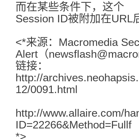
而在某些条件下，这个
Session ID被附加在
<*来源：Macromedia Secu
Alert（newsflash@macr
链接：
http://archives.neohapsi
12/0091.html
http://www.allaire.com/ha
ID=22266&Method=Fullf
*>